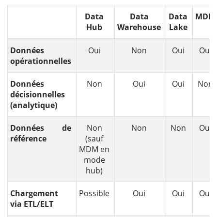
Data
Data
Data
MDM
Hub
Warehouse
Lake
Données
Oui
Non
Oui
Oui
opérationnelles
Données
Non
Oui
Oui
Non
décisionnelles
(analytique)
Données de
Non
Non
Non
Oui
référence
(sauf
MDM en
mode
hub)
Chargement
Possible
Oui
Oui
Oui
via ETL/ELT