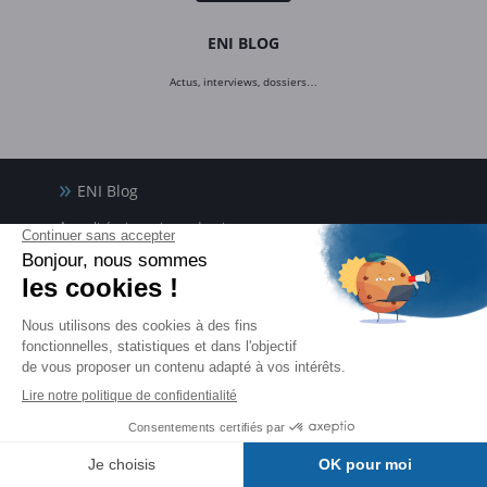
ENI BLOG
Actus, interviews, dossiers…
ENI Blog
Actualités, interviews, dossiers…
Toute l’informatique vue par ENI
ENI Ecole informatique
Formations de BAC+2 à BAC+5,
dans nos campus physiques et en ligne
Groupe ENI
Expert de la formation informatique
sous toutes ses formes depuis 1981
ENI Service