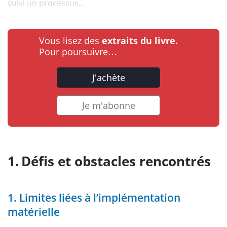
suivi un processus...
Vous lisez des
extraits du livre.
Pour poursuivre…
J'achète
Je m'abonne
Défis et obstacles rencontrés
1. Limites liées à l’implémentation
matérielle