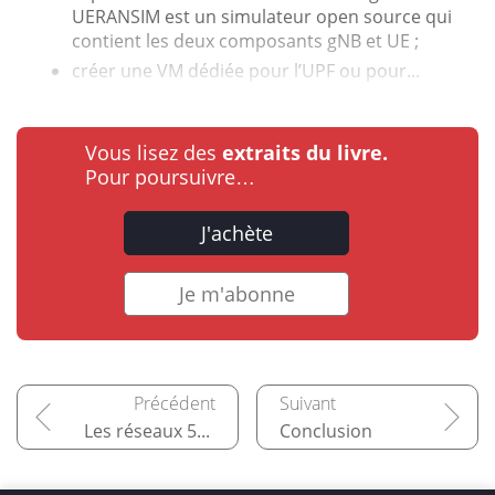
UERANSIM est un simulateur open source qui
contient les deux composants gNB et UE ;
créer une VM dédiée pour l’UPF ou pour...
Vous lisez des
extraits du livre.
Pour poursuivre…
J'achète
Je m'abonne
Les réseaux 5G privés
Conclusion