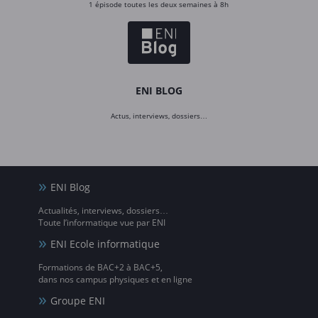
1 épisode toutes les deux semaines à 8h
ENI BLOG
Actus, interviews, dossiers…
ENI Blog
Actualités, interviews, dossiers…
Toute l’informatique vue par ENI
ENI Ecole informatique
Formations de BAC+2 à BAC+5,
dans nos campus physiques et en ligne
Groupe ENI