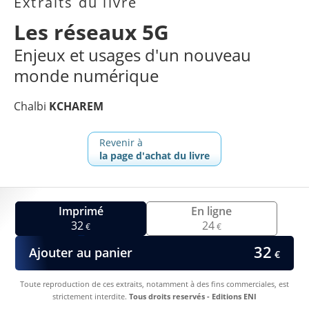
Extraits du livre
Les réseaux 5G
Enjeux et usages d'un nouveau
monde numérique
Chalbi
KCHAREM
Revenir à
la page d'achat du livre
Imprimé
En ligne
32
24
€
€
32
Ajouter au panier
€
Toute reproduction de ces extraits, notamment à des fins commerciales, est
strictement interdite.
Tous droits reservés - Editions ENI