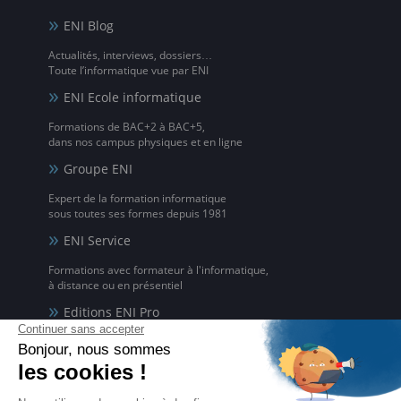
ENI Blog
Actualités, interviews, dossiers…
Toute l’informatique vue par ENI
ENI Ecole informatique
Formations de BAC+2 à BAC+5,
dans nos campus physiques et en ligne
Groupe ENI
Expert de la formation informatique
sous toutes ses formes depuis 1981
ENI Service
Formations avec formateur à l'informatique,
à distance ou en présentiel
Editions ENI Pro
Supports de cours
pour les organismes de formation
ENI elearning