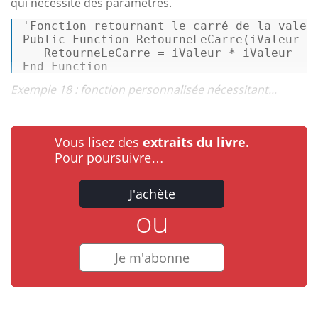
qui nécessite des paramètres.
'Fonction retournant le carré de la valeu
Public
Function
 RetourneLeCarre(iValeur 
A
End
Function
Exemple 18 : fonction personnalisée nécessitant...
Vous lisez des
extraits du livre.
Pour poursuivre…
J'achète
ou
Je m'abonne