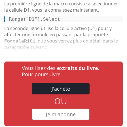
La première ligne de la macro consiste à sélectionner
la cellule D1, vous la connaissez maintenant.
Range
("D1").
Select
La seconde ligne utilise la cellule active (D1) pour y
affecter une formule en passant par la propriété
, que vous verrez plus en détail dans le
FormulaR1C1
paragraphe suivant....
Vous lisez des
extraits du livre.
Pour poursuivre…
J'achète
ou
Je m'abonne