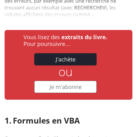
des erreurs, par exemple avec une recherche ne
trouvant aucun résultat (avec
RECHERCHEV
), les
cellules affichent des erreurs comme...
Vous lisez des
extraits du livre.
Pour poursuivre…
J'achète
ou
Je m'abonne
Formules en VBA