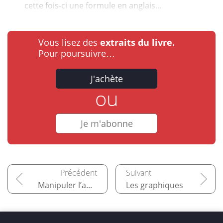
cette fois-ci une formule en anglais...
Vous lisez des
extraits du livre.
Pour poursuivre…
J'achète
ou
Je m'abonne
Manipuler l’application Excel
Les graphiques