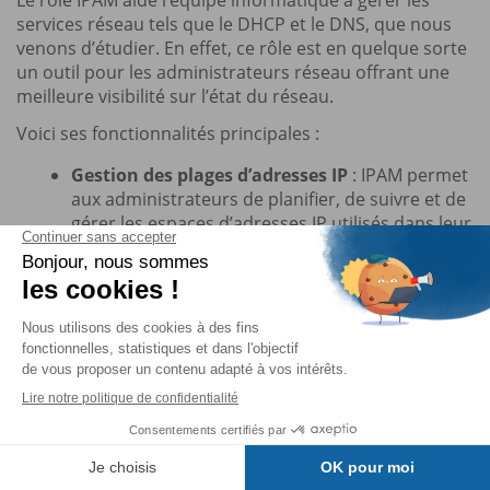
services réseau tels que le DHCP et le DNS, que nous
venons d’étudier. En effet, ce rôle est en quelque sorte
un outil pour les administrateurs réseau offrant une
meilleure visibilité sur l’état du réseau.
Voici ses fonctionnalités principales :
Gestion des plages d’adresses IP
: IPAM permet
aux administrateurs de planifier, de suivre et de
gérer les espaces d’adresses IP utilisés dans leur
réseau.
Suivi de l’utilisation des adresses IP
: IPAM
permet de savoir qui utilise une adresse IP à un
moment donné, grâce à un système
d’inventaire. Pour une étendue DHCP, vous
pouvez également connaître le pourcentage
d’utilisation des adresses IP disponibles dans la
plage (surutilisation, sous-utilisation), et la
tendance dans le temps (historique et
Table des matières
prévision). IPAM intègre des fonctions de