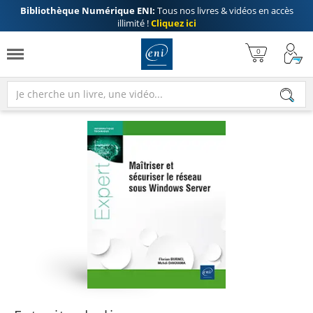
Bibliothèque Numérique ENI:
Tous nos livres & vidéos en accès
illimité !
Cliquez ici