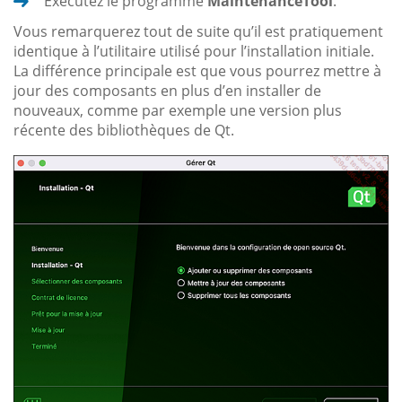
Exécutez le programme
MaintenanceTool
.
Vous remarquerez tout de suite qu’il est pratiquement
identique à l’utilitaire utilisé pour l’installation initiale.
La différence principale est que vous pourrez mettre à
jour des composants en plus d’en installer de
nouveaux, comme par exemple une version plus
récente des bibliothèques de Qt.