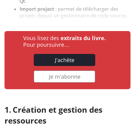
Qt.
Import project
: permet de télécharger des
projets depuis un gestionnaire de code source...
Vous lisez des
extraits du livre.
Pour poursuivre…
J'achète
Je m'abonne
Création et gestion des
ressources