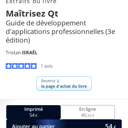
Extraits du livre
Maîtrisez Qt
Guide de développement
d'applications professionnelles (3e
édition)
Tristan
ISRAËL
1 avis
Revenir à
la page d'achat du livre
Imprimé
En ligne
54
40,
€
50 €
54
Ajouter au panier
€