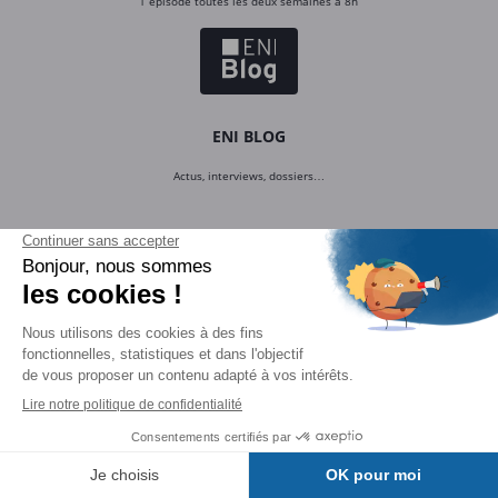
1 épisode toutes les deux semaines à 8h
ENI BLOG
Actus, interviews, dossiers…
ENI Blog
Actualités, interviews, dossiers…
Toute l’informatique vue par ENI
ENI Ecole informatique
Formations de BAC+2 à BAC+5,
dans nos campus physiques et en ligne
Groupe ENI