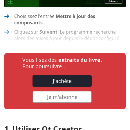
Choisissez l’entrée
Mettre à jour des
composants
.
Cliquez sur
Suivant
. Le programme recherche
alors des mises à jour depuis le dépôt configuré...
Vous lisez des
extraits du livre.
Pour poursuivre…
J'achète
Je m'abonne
Utiliser Qt Creator