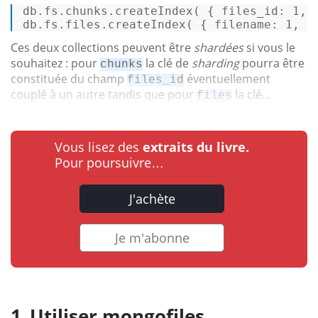
db.fs.chunks.
createIndex
( { 
files_id
: 
1
, 
db.fs.files.
createIndex
( { 
filename
: 
1
, 
u
Ces deux collections peuvent être
shardées
si vous le
souhaitez : pour
la clé de
sharding
pourra être
chunks
constituée du champ
éventuellement
files_id
couplé à un autre tandis que pour
la clé...
files
Vous lisez des
extraits du livre.
Pour poursuivre…
J'achète
Je m'abonne
Utiliser mongofiles