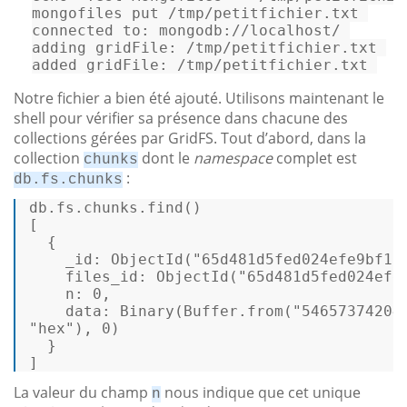
mongofiles put /tmp/petitfichier.
txt
connected 
to
: 
mongodb
:
//localhost/ 
adding 
gridFile
: 
/tmp/
petitfichier.
txt
added 
gridFile
: 
/tmp/
petitfichier.
txt
Notre fichier a bien été ajouté. Utilisons maintenant le
shell pour vérifier sa présence dans chacune des
collections gérées par GridFS. Tout d’abord, dans la
collection
dont le
namespace
complet est
chunks
:
db.fs.chunks
db.fs.chunks.find() 

[ 

  { 

    _
id
: ObjectId(
"65d481d5fed024efe9bf1b
    files_id: ObjectId(
"65d481d5fed024efe
    n: 
0
, 

    data: Binary(Buffer.
from
(
"54657374204
"hex"
), 
0
) 

  } 

] 
La valeur du champ
nous indique que cet unique
n