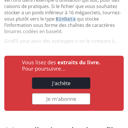
raisons de pratiques. Si le fichier que vous souhaitez
stocker a un poids inférieur à 16 mégaoctets, tournez-
vous plutôt vers le type
qui stocke
BinData
l’information sous forme des chaînes de caractères
binaires codées en base64.
GridFS peut avoir des avantages si on le compare à...
Vous lisez des
extraits du livre.
Pour poursuivre…
J'achète
Je m'abonne