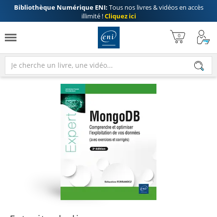
Bibliothèque Numérique ENI:
Tous nos livres & vidéos en accès
illimité !
Cliquez ici