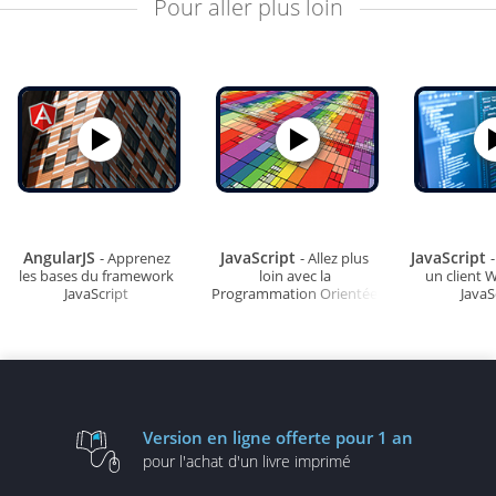
Pour aller plus loin
AngularJS
JavaScript
JavaScript
- Apprenez
- Allez plus
les bases du framework
loin avec la
un client W
JavaScript
Programmation Orientée
JavaS
Objet
Version en ligne
offerte pour 1 an
pour l'achat d'un
livre imprimé