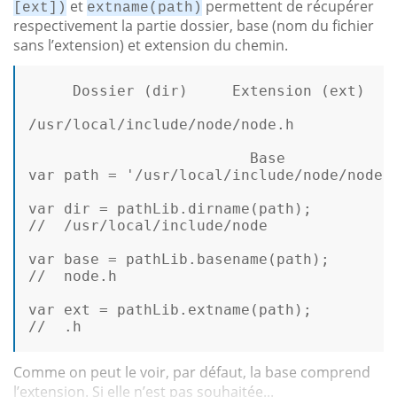
et
permettent de récupérer
[ext])
extname(path)
respectivement la partie dossier, base (nom du fichier
sans l’extension) et extension du chemin.
     Dossier (dir)     Extension (ext) 

/usr/local/include/node/node.h  

var
 path = 
'/usr/local/include/node/node.
var
//  /usr/local/include/node  
var
base
//  node.h  
var
//  .h
Comme on peut le voir, par défaut, la base comprend
l’extension. Si elle n’est pas souhaitée...