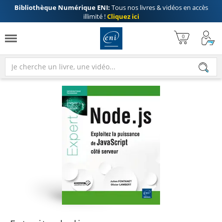
Bibliothèque Numérique ENI:
Tous nos livres & vidéos en accès
illimité !
Cliquez ici