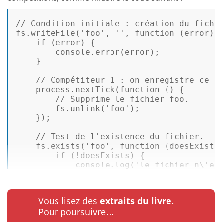
// Condition initiale : création du fichi
fs.
writeFile
(
'foo'
, 
''
, 
function
 (
error
) {
if
 (error) {  

console
.
error
(error);  

    }  

// Compétiteur 1 : on enregistre ce f
    process.
nextTick
(
function
 (
) {  

// Supprime le fichier foo.  
        fs.
unlink
(
'foo'
);  

    });  

// Test de l'existence du fichier.  
    fs.
exists
(
'foo'
, 
function
 (
doesExists
if
 (!doesExists) {  

console
.
log
(
'le fichier n\'ex
Vous lisez des
extraits du livre.
Pour poursuivre…