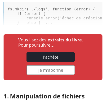
fs.mkdir(
'./logs'
, 
function
(error)
 {  

if
 (
error
) {  

        console.
error
(
'échec de création 
    }   
else
 {  ...
Vous lisez des
extraits du livre.
Pour poursuivre…
J'achète
Je m'abonne
Manipulation de fichiers