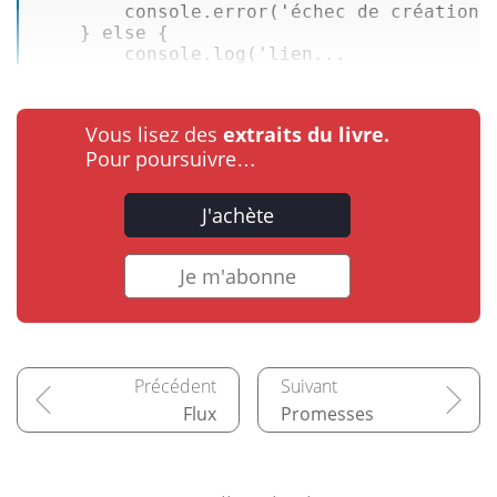
        console.
error
(
'échec de création 
    } 
else
 {  

        console.
log
(
'lien...
Vous lisez des
extraits du livre.
Pour poursuivre…
J'achète
Je m'abonne
Flux
Promesses