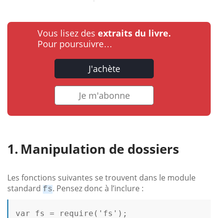
Vous lisez des
extraits du livre.
Pour poursuivre…
J'achète
Je m'abonne
Manipulation de dossiers
Les fonctions suivantes se trouvent dans le module
standard
. Pensez donc à l’inclure :
fs
var
 fs = 
require
(
'fs'
);
