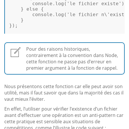
console
.
log
(
'le fichier existe'
); 
    } 
else
 {  

console
.
log
(
'le fichier n\'existe
    }  

});

Pour des raisons historiques,
contrairement à la convention dans Node,
cette fonction ne passe pas d’erreur en
premier argument à la fonction de rappel.
Nous présentons cette fonction car elle peut avoir son
utilité, mais il faut savoir que dans la majorité des cas il
vaut mieux l’éviter.
En effet, l’utiliser pour vérifier l’existence d’un fichier
avant d’effectuer une opération est un anti-pattern car
cette pratique est sensible aux situations de
compétitions, comme l’illustre le code suivant :