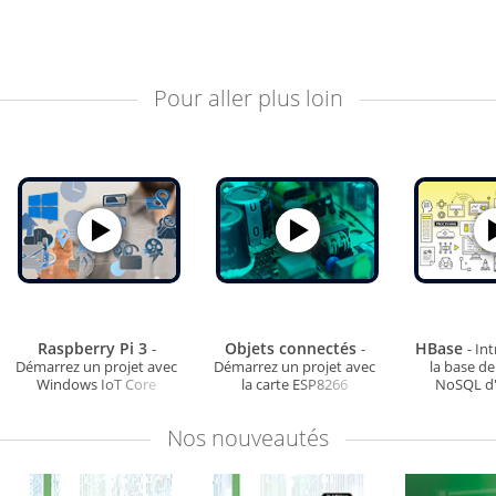
Pour aller plus loin
Raspberry Pi 3
Objets connectés
HBase
-
-
- In
Démarrez un projet avec
Démarrez un projet avec
la base d
Windows IoT Core
la carte ESP8266
NoSQL d
NodeMCU et la
plateforme MQTT
Nos
nouveautés