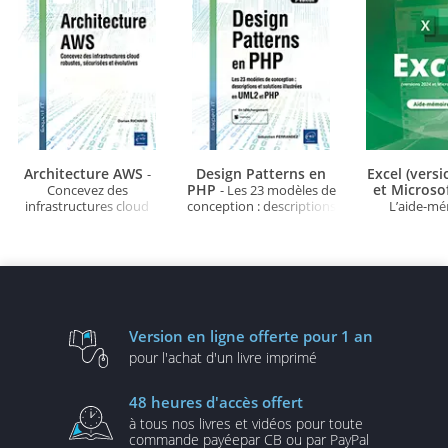
Architecture AWS
Design Patterns en
Excel (vers
-
PHP
et Microso
Concevez des
- Les 23 modèles de
infrastructures cloud
conception : descriptions
L’aide-m
robustes, sécurisées et
et solutions illustrées en
évolutives
UML2 et PHP (3e édition)
Version en ligne
offerte pour 1 an
pour l'achat d'un
livre imprimé
48 heures
d'accès offert
à tous nos livres et vidéos
pour toute
commande payée
par CB ou par PayPal