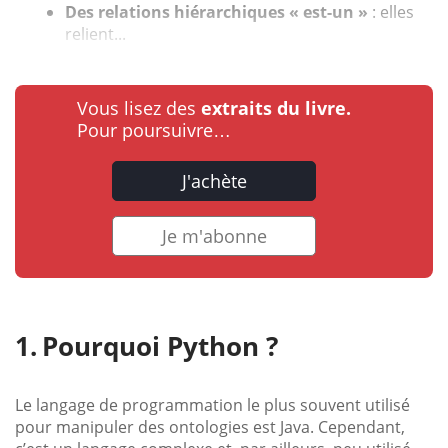
Des relations hiérarchiques « est-un »
: elles
relient...
Vous lisez des
extraits du livre.
Pour poursuivre…
J'achète
Je m'abonne
Pourquoi Python ?
Le langage de programmation le plus souvent utilisé
pour manipuler des ontologies est Java. Cependant,