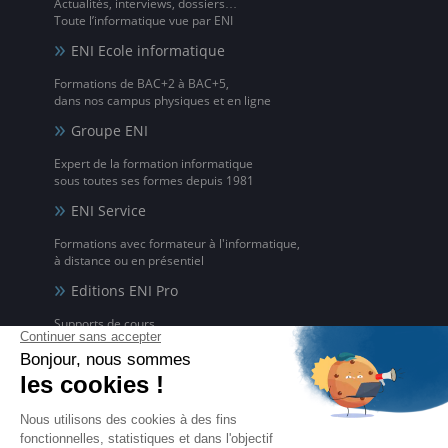
Actualités, interviews, dossiers…
Toute l’informatique vue par ENI
ENI Ecole informatique
Formations de BAC+2 à BAC+5,
dans nos campus physiques et en ligne
Groupe ENI
Expert de la formation informatique
sous toutes ses formes depuis 1981
ENI Service
Formations avec formateur à l'informatique,
à distance ou en présentiel
Editions ENI Pro
Supports de cours
pour les organismes de formation
ENI elearning
La solution de formation à l'informatique en ligne,
disponible en 5 langues