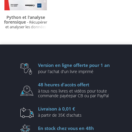
Python et l'analyse
forensique
- Récupérer
et analyser les données
produites par les
ordinateurs
Version en ligne
offerte pour 1 an
pour l'achat d'un
livre imprimé
48 heures
d'accès offert
à tous nos livres et vidéos
pour toute
commande payée
par CB ou par PayPal
Livraison
à 0,01 €
à partir de
35€ d'achats
En stock
chez vous en 48h