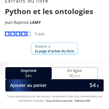
Extraits du livre
Python et les ontologies
Jean-Baptiste
LAMY
3 avis
Revenir à
la page d'achat du livre
Imprimé
En ligne
54
40,
€
50 €
54
Ajouter au panier
€
Toute reproduction de ces extraits, notamment à des fins commerciales, est
strictement interdite.
Tous droits reservés - Editions ENI