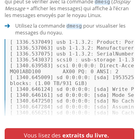
qui peut se vérifier avec la commande
(
Display
dmesg
Message
= afficher les messages) qui affiche à l’écran
les messages envoyés par le noyau Linux.
Utilisez la commande
pour visualiser les
dmesg
messages du noyau.
[ 
1336.537049
] 
usb 1-1.3.2: Product:
Port
[ 
1336.537063
] 
usb 1-1.3.2: Manufacturer:
[ 
1336.537075
] 
usb 1-1.3.2: SerialNumber:
[ 
1336.543037
] 
scsi0 :
usb-storage
1
-1.3
.
[ 
1340.639583
] 
scsi 0:0:0:0:
Direct-Acces
MQ01ABD100
AX00 PQ: 0 ANSI:
2
[ 
1340.645009
] 
sd 0:0:0:0:
 [
sda
] 
19535251
blocks:
(1.00
TB/931
GiB)
[ 
1340.646124
] 
sd 0:0:0:0:
 [
sda
] 
Write
Pr
[ 
1340.646161
] 
sd 0:0:0:0:
 [
sda
] 
Mode Sen
[ 
1340.647250
] 
sd 0:0:0:0:
 [
sda
] 
No
Cachi
[ 
1340.647284
] 
sd 0:0:0:0:
 [
sda
] 
Assuming
[ 
1340.656251
] 
sd 0:0:0:0:
 [
sda
] 
No
Cachi
Vous lisez des
extraits du livre.