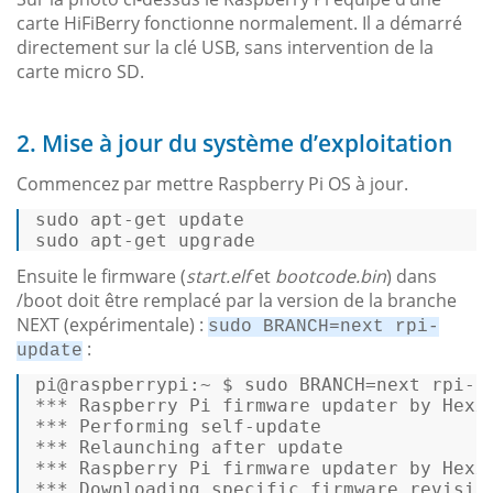
carte HiFiBerry fonctionne normalement. Il a démarré
directement sur la clé USB, sans intervention de la
carte micro SD.
2. Mise à jour du système d’exploitation
Commencez par mettre Raspberry Pi OS à jour.
sudo apt
-
get
update
sudo apt
-
get
 upgrade 
Ensuite le firmware (
start.elf
et
bootcode.bin
) dans
/boot doit être remplacé par la version de la branche
NEXT (expérimentale) :
sudo BRANCH=next rpi-
:
update
pi
@raspberrypi
:~
$ 
sudo 
BRANCH
=
next
 rpi-up
*** 
Raspberry
Pi
 firmware updater by 
Hexx
*** 
Performing
self
-update 

*** 
Relaunching
 after update 

*** 
Raspberry
Pi
 firmware updater by 
Hexx
*** 
Downloading
 specific firmware revision