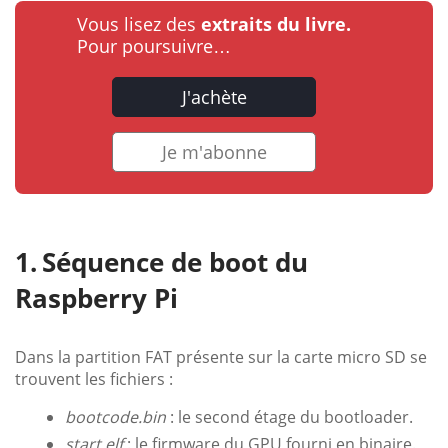
Vous lisez des
extraits du livre.
Pour poursuivre…
J'achète
Je m'abonne
Séquence de boot du
Raspberry Pi
Dans la partition FAT présente sur la carte micro SD se
trouvent les fichiers :
bootcode.bin
: le second étage du bootloader.
start.elf
: le firmware du GPU fourni en binaire.