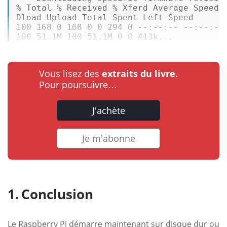
% 
Total
 % 
Received
 % 
Xferd
Average
Speed
Dload
Upload
Total
Spent
Left
Speed
100
168
0
168
0
0
294
0
 --
:--
:--
 --
:--
:--
100
51
.1M 
100
51
.1M 
0
0
 413k...
Vous lisez des
extraits du livre.
Pour poursuivre…
J'achète
Je m'abonne
Conclusion
Le Raspberry Pi démarre maintenant sur disque dur ou