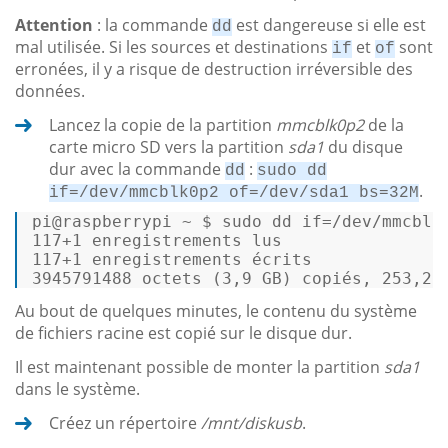
Attention
: la commande
est dangereuse si elle est
dd
mal utilisée. Si les sources et destinations
et
sont
if
of
erronées, il y a risque de destruction irréversible des
données.
Lancez la copie de la partition
mmcblk0p2
de la
carte micro SD vers la partition
sda1
du disque
dur avec la commande
:
dd
sudo dd
.
if=/dev/mmcblk0p2 of=/dev/sda1 bs=32M
pi
@raspberrypi
 ~ $ sudo dd 
if
=
/dev/mm
cblk
117
+
1
117
+
1
3945791488
 octets (
3
,
9
GB
) copiés, 
253
,
2
 
Au bout de quelques minutes, le contenu du système
de fichiers racine est copié sur le disque dur.
Il est maintenant possible de monter la partition
sda1
dans le système.
Créez un répertoire
/mnt/diskusb
.