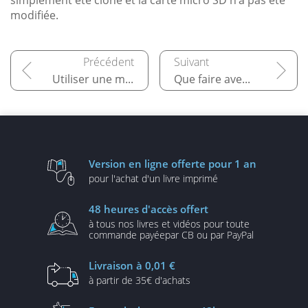
modifiée.
Utiliser une mémoire de masse externe
Que faire avec le Raspberry Pi ?
Version en ligne
offerte pour 1 an
pour l'achat d'un
livre imprimé
48 heures
d'accès offert
à tous nos livres et vidéos
pour toute
commande payée
par CB ou par PayPal
Livraison
à 0,01 €
à partir de
35€ d'achats