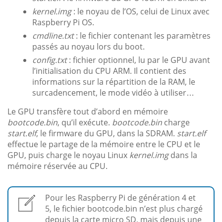
kernel.img
: le noyau de l’OS, celui de Linux avec
Raspberry Pi OS.
cmdline.txt
: le fichier contenant les paramètres
passés au noyau lors du boot.
config.txt
: fichier optionnel, lu par le GPU avant
l’initialisation du CPU ARM. Il contient des
informations sur la répartition de la RAM, le
surcadencement, le mode vidéo à utiliser…
Le GPU transfère tout d’abord en mémoire
bootcode.bin
, qu’il exécute.
bootcode.bin
charge
start.elf
, le firmware du GPU, dans la SDRAM.
start.elf
effectue le partage de la mémoire entre le CPU et le
GPU, puis charge le noyau Linux
kernel.img
dans la
mémoire réservée au CPU.
Pour les Raspberry Pi de génération 4 et
5, le fichier bootcode.bin n’est plus chargé
depuis la carte micro SD, mais depuis une