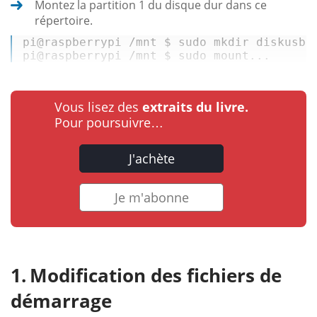
Montez la partition 1 du disque dur dans ce
répertoire.
pi
@raspberrypi
 /mnt 
$ 
sudo mkdir diskusb 

pi
@raspberrypi
 /mnt 
$ 
sudo mount...
Vous lisez des
extraits du livre.
Pour poursuivre…
J'achète
Je m'abonne
Modification des fichiers de
démarrage