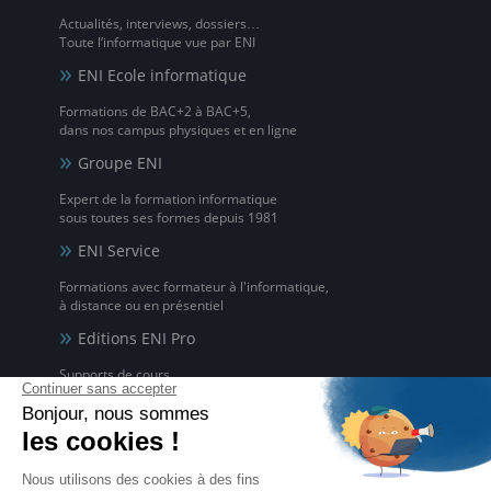
Actualités, interviews, dossiers…
Toute l’informatique vue par ENI
ENI Ecole informatique
Formations de BAC+2 à BAC+5,
dans nos campus physiques et en ligne
Groupe ENI
Expert de la formation informatique
sous toutes ses formes depuis 1981
ENI Service
Formations avec formateur à l'informatique,
à distance ou en présentiel
Editions ENI Pro
Supports de cours
pour les organismes de formation
ENI elearning
La solution de formation à l'informatique en ligne,
disponible en 5 langues