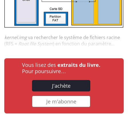
kernel.img
va rechercher le système de fichiers racine
(RFS =
Root file System
) en fonction du paramètre...
Vous lisez des
extraits du livre.
Pour poursuivre…
J'achète
Je m'abonne