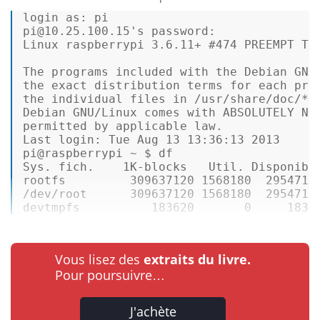
login 
as
: pi 

pi@
10.25
.
100.15
's password: 
Linux raspberrypi 
3.6
.
11
+ #
474
 PREEMPT Th
The programs included 
with
 the Debian GNU
the exact distribution terms 
for
each
 pro
the individual files 
in
 /usr/share/doc/*/c
Debian GNU/Linux comes 
with
 ABSOLUTELY NO
permitted 
by
 applicable law. 

Last login: Tue Aug 
13
13
:
36
:
13
2013
pi@raspberrypi ~ $ df 

Sys. fich.    
1
K-blocks   Util. Disponible
rootfs         
309637120
1568180
2954712
/dev/root      
309637120
1568180
2954712
devtmpfs          
183620
0
1836
Vous lisez des
extraits du livre.
Pour poursuivre…
J'achète