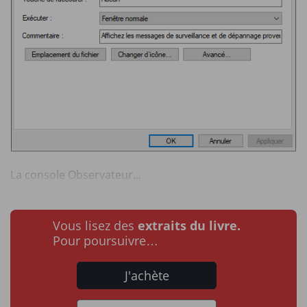
La console Observateur...
Vous lisez des
extraits du livre.
Pour poursuivre…
J'achète