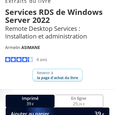
Extraits du livre
Services RDS de Windows
Server 2022
Remote Desktop Services :
Installation et administration
Armelin
ASIMANE
4 avis
Revenir à
la page d'achat du livre
Imprimé
En ligne
39
29,
€
26 €
39
Ajouter au panier
€