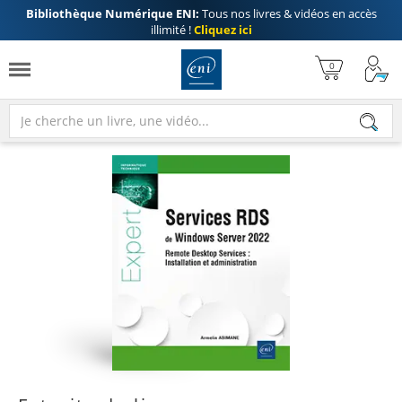
Bibliothèque Numérique ENI:
Tous nos livres & vidéos en accès
illimité !
Cliquez ici