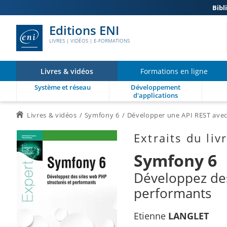
Bibl
Editions ENI
LIVRES | VIDÉOS | E-FORMATIONS
Livres & vidéos
Formations en ligne
Système et réseau
Développement
d'applications
Livres & vidéos
Symfony 6
Développer une API REST ave
Extraits du liv
Symfony 6
Développez des
performants
Etienne
LANGLET