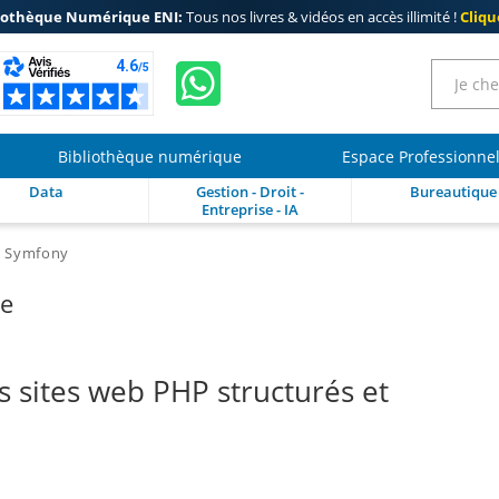
iothèque Numérique ENI:
Tous nos livres & vidéos en accès illimité !
Clique
Bibliothèque numérique
Espace Professionne
Data
Gestion - Droit -
Bureautique
Entreprise - IA
c Symfony
re
 sites web PHP structurés et