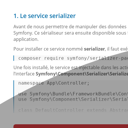
1. Le service serializer
Avant de nous permettre de manipuler des données en J
Symfony. Ce sérialiseur sera ensuite disponible sous 
application.
Pour installer ce service nommé
serializer
, il faut 
composer 
require
 symfony/serializer-
pa
Une fois installé, le service est injectable dans les ac
l’interface
Symfony\Component\Serializer\Serialize
namespace
App
\
Controller
;  

use
Symfony
\
Bundle
\
FrameworkBundle
\
Con
use
Symfony
\
Component
\
Serializer
\
Seria
class
DefaultController
extends
Abstra