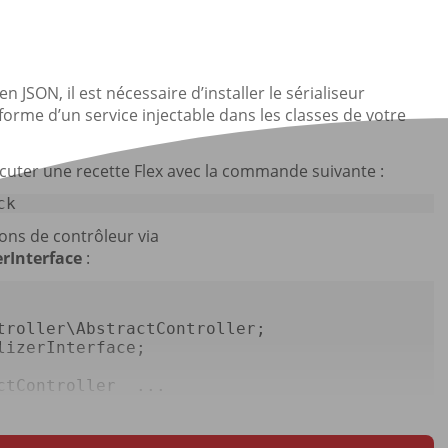
SON, il est nécessaire d’installer le sérialiseur
forme d’un service injectable dans les classes de votre
exécuter une recette Flex avec la commande suivante :
ck
tions de contrôleur via
rInterface
:
troller
\
AbstractController
lizerInterface
;  

ctController
  ...