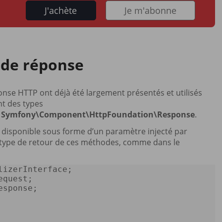
J'achète
Je m'abonne
 de réponse
onse HTTP ont déjà été largement présentés et utilisés
nt des types
t
Symfony\Component\HttpFoundation\Response
.
t disponible sous forme d’un paramètre injecté par
e type de retour de ces méthodes, comme dans le
lizerInterface
equest
esponse
;  
