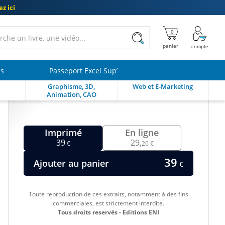
z ici
ls
Passeport Excel Sup’
Graphisme, 3D,
Web et E-Marketing
Animation, CAO
Imprimé
En ligne
39
29,
€
26 €
39
Ajouter au panier
€
Toute reproduction de ces extraits, notamment à des fins
commerciales, est strictement interdite.
Tous droits reservés - Editions ENI