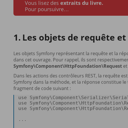
Vous lisez des
extraits du livre.
Pour poursuivre…
Les objets de requête et
Les objets Symfony représentant la requête et la rép
dans cet ouvrage. Pour rappel, ils sont respectiveme
Symfony\Component\HttpFoundation\Request
e
Dans les actions des contrôleurs REST, la requête es
Symfony dans la méthode, et la réponse constitue l
fragment de code suivant :
use
Symfony
\
Component
\
Serializer
\
Seria
use
Symfony
\
Component
\
HttpFoundation
\
R
use
Symfony
\
Component
\
HttpFoundation
\
R
...  
