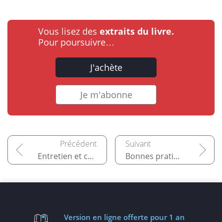
Vous lisez des
extraits du livre.
Pour poursuivre…
J'achète
Je m'abonne
Entretien et certification Talend
Bonnes pratiques
Version en ligne
offerte pour 1 an