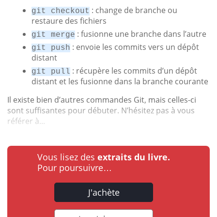
: change de branche ou
git checkout
restaure des fichiers
: fusionne une branche dans l’autre
git merge
: envoie les commits vers un dépôt
git push
distant
: récupère les commits d’un dépôt
git pull
distant et les fusionne dans la branche courante
Il existe bien d’autres commandes Git, mais celles-ci
sont suffisantes pour débuter. N’hésitez pas à vous
référer à...
Vous lisez des
extraits du livre.
Pour poursuivre…
J'achète