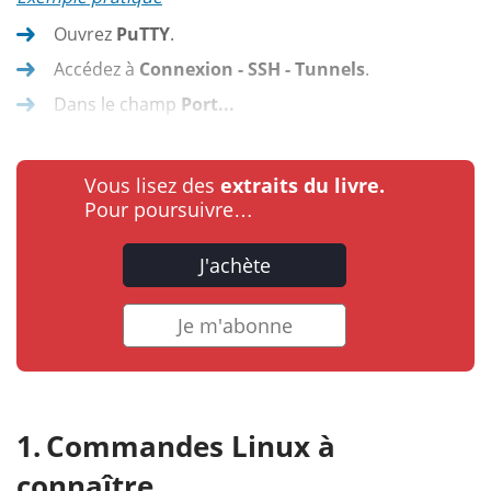
Ouvrez
PuTTY
.
Accédez à
Connexion - SSH - Tunnels
.
Dans le champ
Port...
Vous lisez des
extraits du livre.
Pour poursuivre…
J'achète
Je m'abonne
Commandes Linux à
connaître