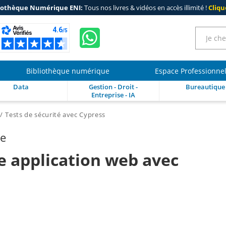
iothèque Numérique ENI:
Tous nos livres & vidéos en accès illimité !
Clique
Bibliothèque numérique
Espace Professionne
Data
Gestion - Droit -
Bureautique
Entreprise - IA
Tests de sécurité avec Cypress
re
e application web avec