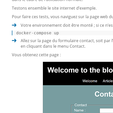
Testons ensemble le site internet d’exemple.
Pour faire ces tests, vous naviguez sur la page web d
Votre environnement doit être monté ; si ce n’est
docker-compose up 
Allez sur la page du formulaire contact, soit par
en cliquant dans le menu Contact.
Vous obtenez cette page :