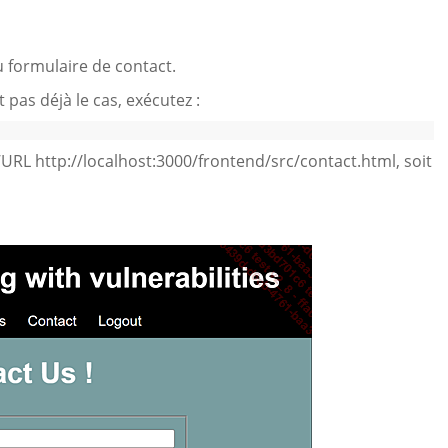
u formulaire de contact.
 pas déjà le cas, exécutez :
 l’URL http://localhost:3000/frontend/src/contact.html, soit