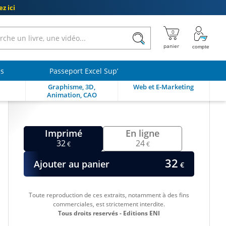
z ici
ls
Passeport Excel Sup’
Graphisme, 3D,
Web et E-Marketing
Animation, CAO
Imprimé
En ligne
32
24
€
€
32
Ajouter au panier
€
Toute reproduction de ces extraits, notamment à des fins
commerciales, est strictement interdite.
Tous droits reservés - Editions ENI