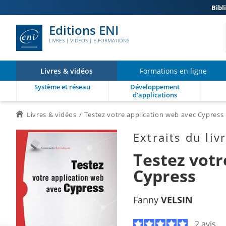
Bibl
Editions ENI
LIVRES | VIDÉOS | E-FORMATIONS
Livres & vidéos
Formations en ligne
Système et réseau
Développement
d'applications
Livres & vidéos
Testez votre application web avec Cypress
Extraits du liv
Testez votr
Cypress
Fanny
VELSIN
2 avis