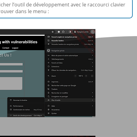
cher l’outil de développement avec le raccourci clavier
trouver dans le menu :