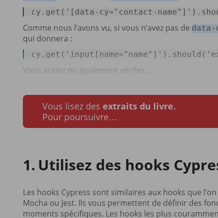
cy.
get
(
'[data-cy="contact-name"]'
).sho
Comme nous l’avons vu, si vous n’avez pas de
data-
qui donnera :
cy.
get
(
'input[name="name"]'
).should(
'e
Vous auriez pu également vérifier...
Vous lisez des
extraits du livre.
Pour poursuivre…
Utilisez des hooks Cypre
Les hooks Cypress sont similaires aux hooks que l’on
Mocha ou Jest. Ils vous permettent de définir des f
moments spécifiques. Les hooks les plus couramment