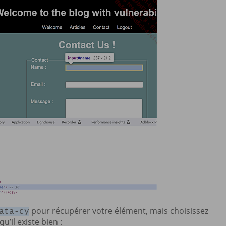
pour récupérer votre élément, mais choisissez
ata-cy
qu’il existe bien :