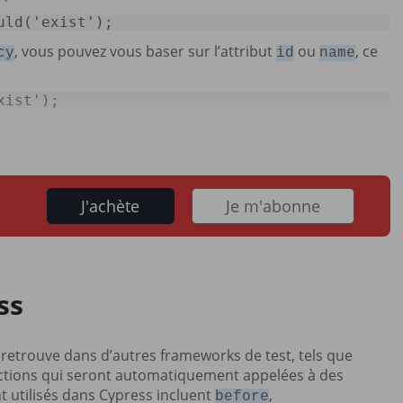
uld(
'exist'
); 
, vous pouvez vous baser sur l’attribut
ou
, ce
cy
id
name
xist'
); 
J'achète
Je m'abonne
ss
 retrouve dans d’autres frameworks de test, tels que
onctions qui seront automatiquement appelées à des
 utilisés dans Cypress incluent
,
before