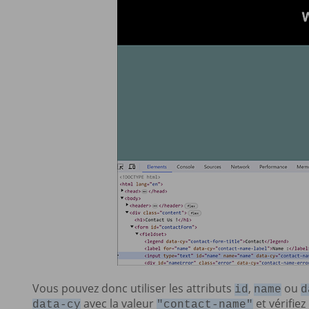
Vous pouvez donc utiliser les attributs
,
ou
id
name
d
avec la valeur
et vérifiez 
data-cy
"contact-name"