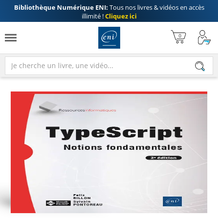
Bibliothèque Numérique ENI:
Tous nos livres & vidéos en accès
illimité !
Cliquez ici