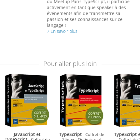
du Meetup Paris TypeScript, il participe
activement en tant que speaker à des
événements afin de transmettre sa
passion et ses connaissances sur ce
langage !
En savoir plus
Pour aller plus loin
JavaScript et
TypeScript
TypeScript 
- Coffret de
TypeScript
- Coffret de
2 livres : Optimisez et
Coffret de 2