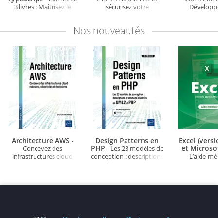
3 livres : Maîtrisez le
sécurisez votre
Développ
développement web Full
production de code
applications 
Stack avec MEAN
JavaScript (2e édition)
End en JavaS
Nos
nouveautés
éditio
Architecture AWS
Design Patterns en
Excel (vers
-
PHP
et Microso
Concevez des
- Les 23 modèles de
infrastructures cloud
conception : descriptions
L’aide-m
robustes, sécurisées et
et solutions illustrées en
évolutives
UML2 et PHP (3e édition)