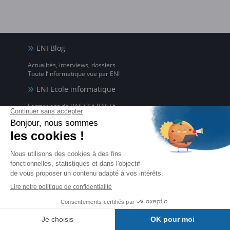
ENI Blog
Actualités, interviews, dossiers…
Toute l’informatique vue par ENI
ENI Ecole informatique
Formations de BAC+2 à BAC+5,
dans nos campus physiques et en ligne
Groupe ENI
Expert de la formation informatique
sous toutes ses formes depuis 1981
ENI Service
Formations avec formateur à l'informatique,
à distance ou en présentiel
Editions ENI Pro
Supports de cours