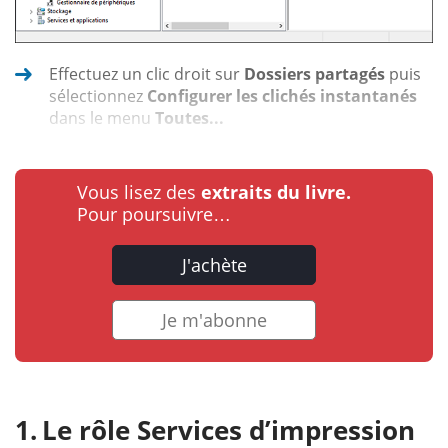
Effectuez un clic droit sur
Dossiers partagés
puis
sélectionnez
Configurer les clichés instantanés
dans le menu
Toutes...
Vous lisez des
extraits du livre.
Pour poursuivre…
J'achète
Je m'abonne
Le rôle Services d’impression