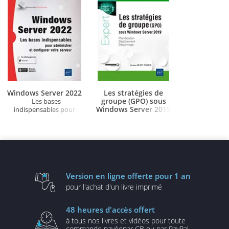
Windows Server 2022
Les stratégies de
groupe (GPO) sous
- Les bases
Windows Server 2019
indispensables pour
administrer et configurer
- Planification,
votre serveur
déploiement, dépannage
Version en ligne
offerte pour 1 an
pour l'achat d'un
livre imprimé
48 heures
d'accès offert
à tous nos livres et vidéos
pour toute
commande payée
par CB ou par PayPal