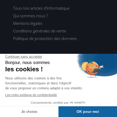
Tous nos articles d'informatique
Qui sommes-nous ?
Mentions légales
Conditions générales de vente
Politique de protection des données
Vous aider
Questions fréquentes
Paiement sécurisé
Tarifs et délais de livraison
Activer un code
Contact