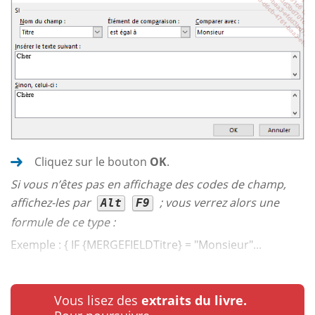
Cliquez sur le bouton
OK
.
Si vous n’êtes pas en affichage des codes de champ,
affichez-les par
; vous verrez alors une
Alt
F9
formule de ce type :
Exemple : { IF {MERGEFIELDTitre} = "Monsieur"...
Vous lisez des
extraits du livre.