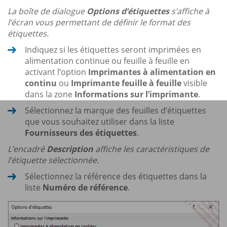
La boîte de dialogue
Options d’étiquettes
s’affiche à
l’écran vous permettant de définir le format des
étiquettes.
Indiquez si les étiquettes seront imprimées en
alimentation continue ou feuille à feuille en
activant l’option
Imprimantes à alimentation en
continu
ou
Imprimante feuille à feuille
visible
dans la zone
Informations sur l’imprimante
.
Sélectionnez la marque des feuilles d’étiquettes
que vous souhaitez utiliser dans la liste
Fournisseurs des étiquettes
.
L’encadré
Description
affiche les caractéristiques de
l’étiquette sélectionnée.
Sélectionnez la référence des étiquettes dans la
liste
Numéro de référence
.