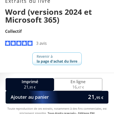
Extraits du livre
Word (versions 2024 et
Microsoft 365)
Collectif
3 avis
Revenir à
la page d'achat du livre
Imprimé
En ligne
21,
16,
95 €
47 €
21,
Ajouter au panier
95 €
Toute reproduction de ces extraits, notamment à des fins commerciales, est
strictement interdite.
Tous droits reservés - Editions ENI