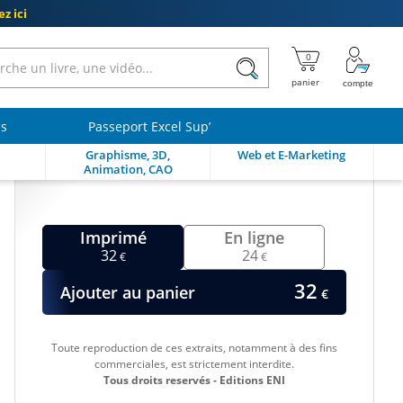
z ici
ls
Passeport Excel Sup’
Graphisme, 3D,
Web et E-Marketing
Animation, CAO
Imprimé
En ligne
32
24
€
€
32
Ajouter au panier
€
Toute reproduction de ces extraits, notamment à des fins
commerciales, est strictement interdite.
Tous droits reservés - Editions ENI