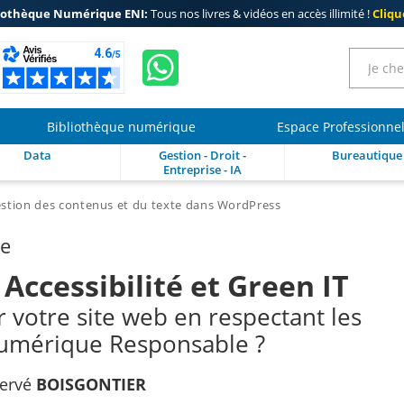
iothèque Numérique ENI:
Tous nos livres & vidéos en accès illimité !
Clique
Bibliothèque numérique
Espace Professionne
Data
Gestion - Droit -
Bureautique
Entreprise - IA
estion des contenus et du texte dans WordPress
re
Accessibilité et Green IT
votre site web en respectant les
Numérique Responsable ?
ervé
BOISGONTIER