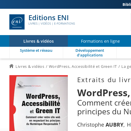
Bibl
Editions ENI
LIVRES | VIDÉOS | E-FORMATIONS
Livres & vidéos
Formations en ligne
Système et réseau
Développement
d'applications
Livres & vidéos
WordPress, Accessibilité et Green IT
La g
Extraits du liv
WordPress, 
Comment créer 
principes du 
Christophe
AUBRY
H