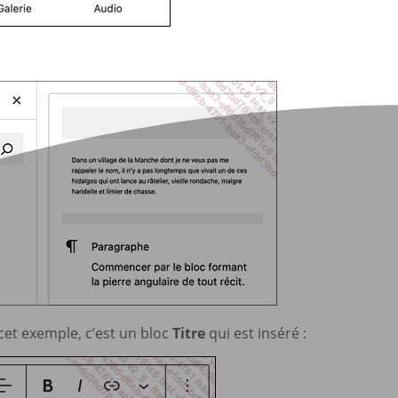
 cet exemple, c’est un bloc
Titre
qui est inséré :