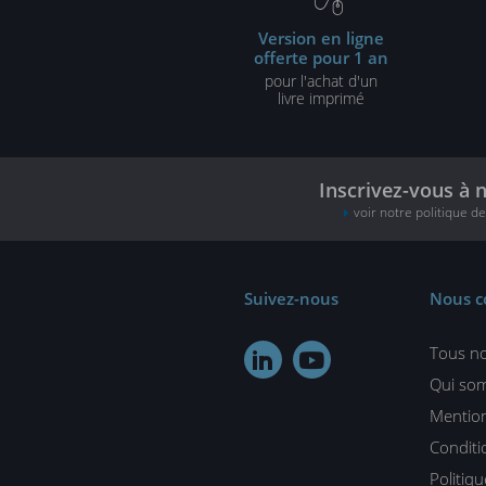
Version en ligne
offerte pour 1 an
pour l'achat d'un
livre imprimé
Inscrivez-vous à 
voir notre politique d
Suivez-nous
Nous c
Tous no


Qui so
Mention
Conditi
Politiq