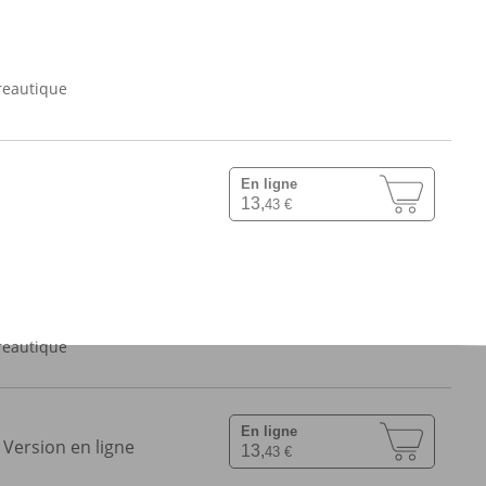
reautique
En ligne
13,
43 €
reautique
En ligne
 Version en ligne
13,
43 €