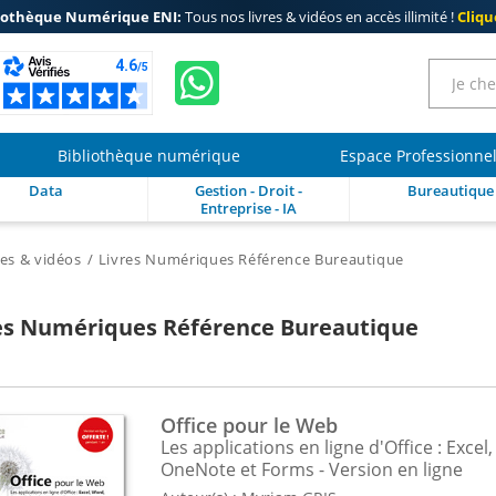
iothèque Numérique ENI:
Tous nos livres & vidéos en accès illimité !
Clique
Bibliothèque numérique
Espace Professionne
Data
Gestion - Droit -
Bureautique
Entreprise - IA
res & vidéos
Livres Numériques Référence Bureautique
es Numériques Référence Bureautique
Office pour le Web
Les applications en ligne d'Office : Exce
OneNote et Forms - Version en ligne