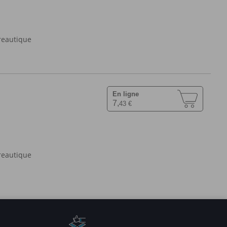
reautique
En ligne
7,
43 €
reautique