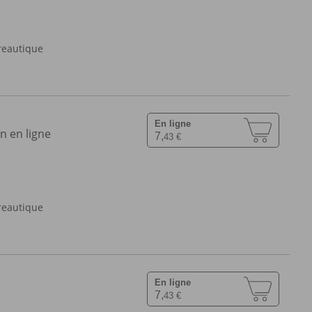
reautique
En ligne
n en ligne
7,
43 €
reautique
En ligne
7,
43 €