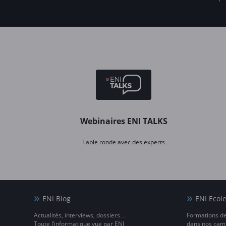
Webinaires ENI TALKS
Table ronde avec des experts
ENI Blog
ENI Ecol
Actualités, interviews, dossiers…
Formations d
Toute l’informatique vue par ENI
dans nos camp