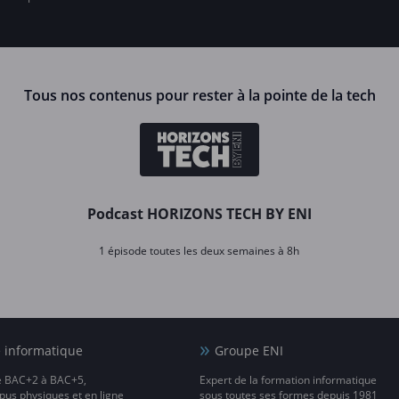
Tous nos contenus pour rester à la pointe de la tech
Podcast HORIZONS TECH BY ENI
1 épisode toutes les deux semaines à 8h
e informatique
Groupe ENI
e BAC+2 à BAC+5,
Expert de la formation informatique
us physiques et en ligne
sous toutes ses formes depuis 1981