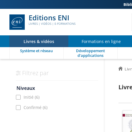
Bibl
Editions ENI
LIVRES | VIDÉOS | E-FORMATIONS
Livres & vidéos
Formations en ligne
Système et réseau
Développement
d'applications
Liv
Filtrez par
Livr
Niveaux
Initié
(6)
Confirmé
(6)