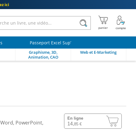
z ici
ls
Passeport Excel Sup’
Graphisme, 3D,
Web et E-Marketing
Animation, CAO
En ligne
l, Word, PowerPoint,
14,
85 €