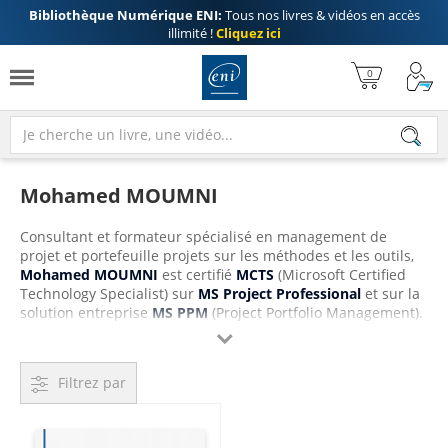
Bibliothèque Numérique ENI:
Tous nos livres & vidéos en accès
illimité !
Cliquez ici
Mohamed MOUMNI
Consultant et formateur spécialisé en management de
projet et portefeuille projets sur les méthodes et les outils,
Mohamed MOUMNI
est certifié
MCTS
(Microsoft Certified
Technology Specialist) sur
MS Project Professional
et sur la
solution entreprise
MS PPM
(Project Portfolio Management).
Son expérience d'une dizaine d'années passées dans

l'implémentation, le conseil et la formation des utilisateurs
sur les différentes versions de MS Project Serveur, en France
Filtrez par
et à l'étranger, l'a amené à l'écriture de cet ouvrage pour
partager son expérience et ses connaissances dans le
domaine du management de projet en général et de MS
Project en particulier.