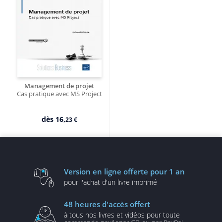
Management de projet
Cas pratique avec MS Project
dès
16,
23 €
Version en ligne
offerte pour 1 an
pour l'achat d'un
livre imprimé
48 heures
d'accès offert
à tous nos livres et vidéos
pour toute