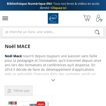
Bibliothèque Numérique ENI:
Tous nos livres & vidéos en accès
illimité !
Cliquez ici
Noël MACE
Noël Macé
nourrit depuis toujours une passion sans faille
pour la pédagogie et l'innovation, qu'il transmet depuis onze
ans lors des formations et conférences qu’il dispense. En
2014 il décide de faire du développement d'applications
web sa spécialité, l'exerçant dans des contextes variés en
tant que développeur, architecte logiciel, directeur

technique et Developer Advocate. Depuis, il recherche ainsi
systématiquement à identifier et transmettre les approches
Filtrez par
optimales pour les équipes de développements et les
utilisateurs, recherche dont il expose dans ce livre les
premières conclusions.