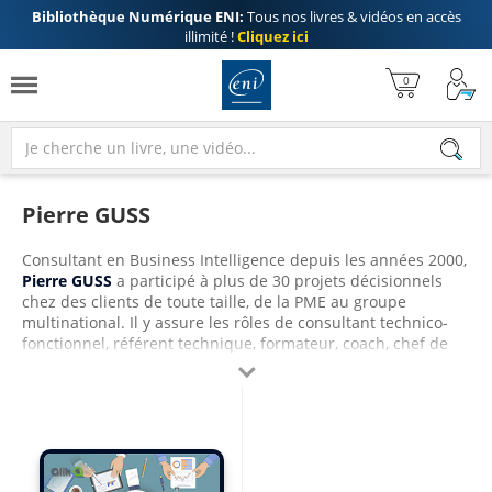
Bibliothèque Numérique ENI:
Tous nos livres & vidéos en accès
illimité !
Cliquez ici
Pierre GUSS
Consultant en Business Intelligence depuis les années 2000,
Pierre GUSS
a participé à plus de 30 projets décisionnels
chez des clients de toute taille, de la PME au groupe
multinational. Il y assure les rôles de consultant technico-
fonctionnel, référent technique, formateur, coach, chef de
projet et AMOA. En 2009, il découvre la technologie Qlik et

décide de s’y consacrer, tant il considère que la valeur
ajoutée est forte pour les clients la mettant en œuvre. En
2020, il fonde la société Overstand, spécialisée en Business
Intelligence.