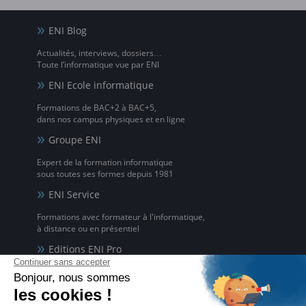
ENI Blog
Actualités, interviews, dossiers…
Toute l’informatique vue par ENI
ENI Ecole informatique
Formations de BAC+2 à BAC+5,
dans nos campus physiques et en ligne
Groupe ENI
Expert de la formation informatique
sous toutes ses formes depuis 1981
ENI Service
Formations avec formateur à l'informatique,
à distance ou en présentiel
Editions ENI Pro
Supports de cours
pour les organismes de formation
ENI elearning