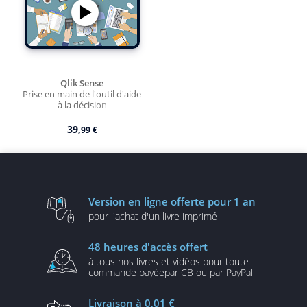
Qlik Sense
Prise en main de l'outil d'aide
à la décision
39,
99 €
Version en ligne
offerte pour 1 an
pour l'achat d'un
livre imprimé
48 heures
d'accès offert
à tous nos livres et vidéos
pour toute
commande payée
par CB ou par PayPal
Livraison
à 0,01 €