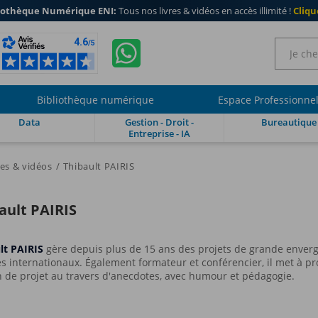
iothèque Numérique ENI:
Tous nos livres & vidéos en accès illimité !
Clique
Bibliothèque numérique
Espace Professionne
Data
Gestion - Droit -
Bureautique
Entreprise - IA
res & vidéos
Thibault PAIRIS
ault PAIRIS
lt PAIRIS
gère depuis plus de 15 ans des projets de grande enverg
s internationaux. Également formateur et conférencier, il met à pro
n de projet au travers d'anecdotes, avec humour et pédagogie.