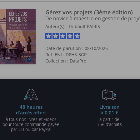
Gérez vos projets (3ème édition)
De novice à maestro en gestion de proj
Auteur(s) :
Thibault PAIRIS
Date de parution : 08/10/2025
Ref. ENI : DPHS-3GP
Collection :
DataPro
48 heures
Livraison
d'accès offert
à 0,01 €
à tous nos livres et vidéos
à partir de
pour toute commande payée
35€ d'achats
par CB ou par PayPal