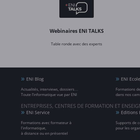
Webinaires ENI TALKS
Table ronde avec des experts
ENI Blog
ENI Ecol
Actualités, interviews, dossiers…
Formations d
Toute l’informatique vue par ENI
dans nos camp
ENTREPRISES, CENTRES DE FORMATION ET ENSE
ENI Service
Editions 
Formations avec formateur à
Supports de c
l'informatique,
pour les orga
à distance ou en présentiel