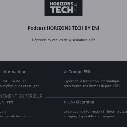
Podcast HORIZONS TECH BY ENI
1 épisode toutes les deux semaines à 8h
e informatique
Groupe ENI
e BAC+2 à BAC+5,
Expert de la formation informatique
us physiques et en ligne
sous toutes ses formes depuis 1981
IGNEMENT SUPÉRIEUR
ENI Pro
ENI elearning
ours
La solution de formation à l'informatiqu
nismes de formation
en ligne, disponible en 5 langues