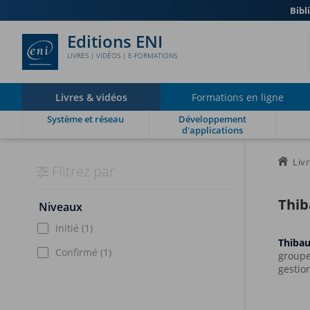
Bibl
Editions ENI
LIVRES | VIDÉOS | E-FORMATIONS
Livres & vidéos
Formations en ligne
Système et réseau
Développement
d'applications
Liv
Filtrez par
Thib
Niveaux
Initié
(1)
Thibau
Confirmé
(1)
groupe
gestio