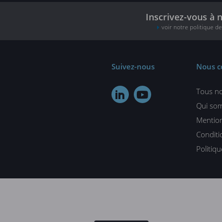
Inscrivez-vous à 
voir notre politique d
Suivez-nous
Nous c
Tous no


Qui so
Mention
Conditi
Politiq