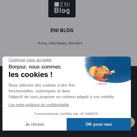
ENI BLOG
Actus, interviews, dossiers…
Certifications ENI
e
Certifications à l'informatique
éligibles CPF et reconnues par l'État