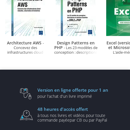
Architecture AWS
Design Patterns en
Excel (vers
-
PHP
et Microso
Concevez des
- Les 23 modèles de
infrastructures cloud
conception : descriptions
L’aide-m
robustes, sécurisées et
et solutions illustrées en
évolutives
UML2 et PHP (3e édition)
Version en ligne
offerte pour 1 an
pour l'achat d'un
livre imprimé
48 heures
d'accès offert
à tous nos livres et vidéos
pour toute
commande payée
par CB ou par PayPal