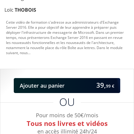
Loïc
THOBOIS
Cette vidéo de formation s'adresse aux administrateurs d'Exchange
Server 2016. Elle a pour objectif de leur apprendre à préparer puis
déployer l'infrastructure de messagerie de Microsoft. Dans un premier
temps, nous présenterons Exchange Server 2016 en passant en revue
les nouveautés fonctionnelles et les nouveautés de l'architecture,
notamment la nouvelle place du rôle Boîte aux lettres. Dans le module
suivant, nous...
39,
Ajouter
au panier
99 €
OU
Pour moins de 50€/mois
Tous nos livres et vidéos
en accès illimité 24h/24