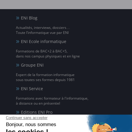
ENI Blog
Actualités, interviews, dossiers…
Toute l’informatique vue par ENI
ENI Ecole informatique
Formations de BAC+2 à BAC+5,
dans nos campus physiques et en ligne
Groupe ENI
Expert de la formation informatique
sous toutes ses formes depuis 1981
ENI Service
Formations avec formateur à l'informatique,
à distance ou en présentiel
Editions ENI Pro
Supports de cours
pour les organismes de formation