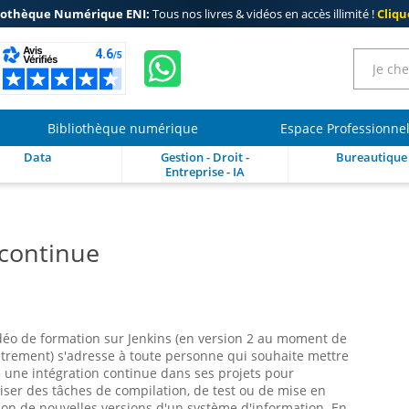
iothèque Numérique ENI:
Tous nos livres & vidéos en accès illimité !
Clique
Bibliothèque numérique
Espace Professionne
Data
Gestion - Droit -
Bureautique
Entreprise - IA
 continue
déo de formation sur Jenkins (en version 2 au moment de
strement) s'adresse à toute personne qui souhaite mettre
 une intégration continue dans ses projets pour
ser des tâches de compilation, de test ou de mise en
on de nouvelles versions d'un système d'information. En