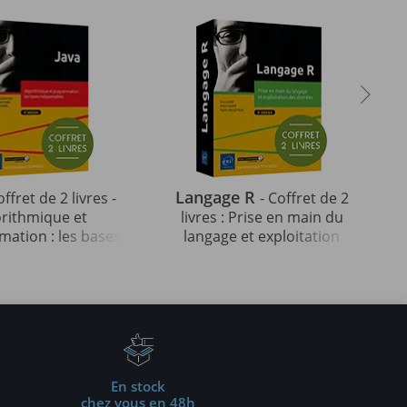
Langage R
offret de 2 livres -
- Coffret de 2
orithmique et
livres : Prise en main du
ation : les bases
langage et exploitation
ables (4e édition)
des données (3e édition)
En stock
chez vous en 48h