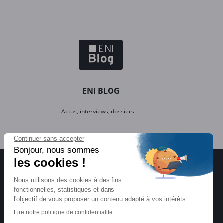
ENI BLOG
Actus, interviews, dossiers…
Certifications ENI