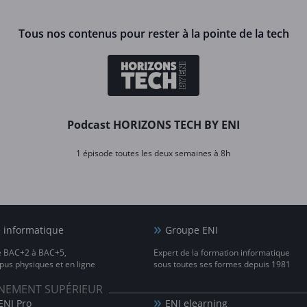
Tous nos contenus pour rester à la pointe de la tech
Podcast HORIZONS TECH BY ENI
1 épisode toutes les deux semaines à 8h
e informatique
Groupe ENI
e BAC+2 à BAC+5,
Expert de la formation informatique
us physiques et en ligne
sous toutes ses formes depuis 1981
IGNEMENT SUPÉRIEUR
ENI Pro
ENI elearning