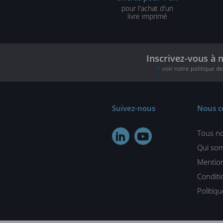
pour l'achat d'un
livre imprimé
Inscrivez-vous à 
voir notre politique d
Suivez-nous
Nous c
Tous no


Qui so
Mention
Conditi
Politiq