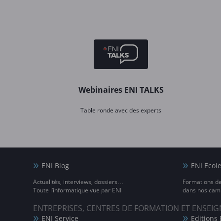
Webinaires ENI TALKS
Table ronde avec des experts
ENI Blog
ENI Ecol
Actualités, interviews, dossiers…
Formations d
Toute l’informatique vue par ENI
dans nos camp
ENTREPRISES, CENTRES DE FORMATION ET ENSE
ENI Service
Editions 