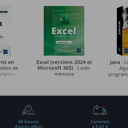
rns en
Excel (versions 2024 et
Java
- C
Microsoft 365)
odèles de
- L’aide-
Alg
criptions
mémoire
programm
strées en
indispens
édition)
48 heures
Livraison
d'accès offert
à 0,01 €