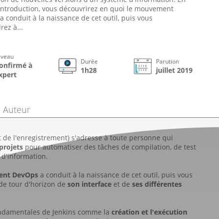
introduction, vous découvrirez en quoi le mouvement
 conduit à la naissance de cet outil, puis vous
ez à...
iveau
Durée
Parution
onfirmé à
1h28
juillet 2019
xpert
Auteur
de l'enregistrement) s'adresse à toute personne qui
projets
pour automatiser des tâches de compilation, de test
 d'information.
nt DevOps
a conduit à la naissance de cet outil, puis vous
de tour d'horizon de
son interface
et de
ses différentes
fondamentales de Jenkins comme la
création et l'exécution