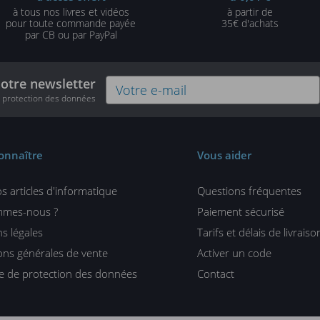
à tous nos livres et vidéos
à partir de
pour toute commande payée
35€ d'achats
par CB ou par PayPal
notre newsletter
e protection des données
onnaître
Vous aider
s articles d'informatique
Questions fréquentes
mmes-nous ?
Paiement sécurisé
s légales
Tarifs et délais de livraiso
ons générales de vente
Activer un code
ue de protection des données
Contact