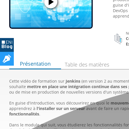
guise d'
DevOps a
apprendr
N
C
E
Présentation
Table des matières
Cette vidéo de formation sur
Jenkins
(en version 2 au moment 
souhaite
mettre en place une intégration continue dans ses 
ou de mise en production de nouvelles versions d'un système
En guise d'introduction, vous découvrirez en quoi le
mouveme
apprendrez à
l'installer sur un serveur
avant de faire un rapi
fonctionnalités
.
Dans le module qui suit, vous étudierez les fonctionnalités 