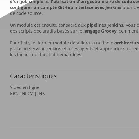
d'un job simple
ou
l'utilisation d'un gestionnaire de code so
configurer un compte GitHub interfacé avec Jenkins
pour dé
de code source.
Un module est ensuite consacré aux
pipelines Jenkins
. Vous 
des scripts déclaratifs basés sur le
langage Groovy
, comment 
Pour finir, le dernier module détaillera la notion d'
architectur
grâce au serveur Jenkins et à ses agents et apprendrez à cr
les tâches qui lui sont demandées.
Caractéristiques
Vidéo en ligne
Ref. ENI : VTJENK