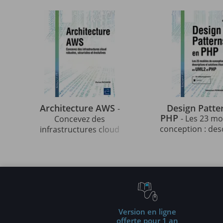
Architecture AWS
Design Patte
-
PHP
- Les 23 m
Concevez des
conception : des
infrastructures cloud
et solutions illu
robustes, sécurisées et
UML2 et PHP (3e 
évolutives
Version en ligne
offerte pour 1 an