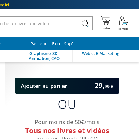
z ici
ls
Passeport Excel Sup’
Graphisme, 3D,
Web et E-Marketing
Animation, CAO
29,
Ajouter
au panier
99 €
OU
Pour moins de 50€/mois
Tous nos livres et vidéos
en accès illimité 24h/24