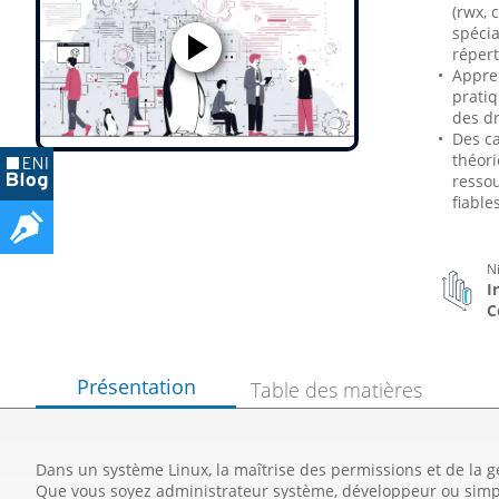
(rwx,
spécia
répert
Appren
pratiq
des dr
Des ca
théori
ressou
fiable
N
I
C
Présentation
Table des matières
Dans un système Linux, la maîtrise des permissions et de la 
Que vous soyez administrateur système, développeur ou sim