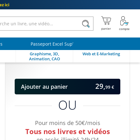
z ici
ls
Passeport Excel Sup’
Graphisme, 3D,
Web et E-Marketing
Animation, CAO
29,
Ajouter
au panier
99 €
OU
Pour moins de 50€/mois
Tous nos livres et vidéos
en accès illimité 24h/24