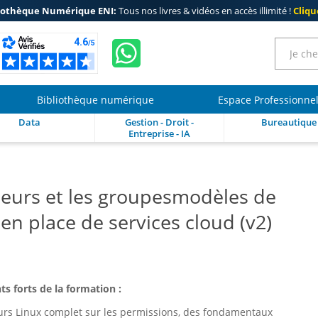
iothèque Numérique ENI:
Tous nos livres & vidéos en accès illimité !
Clique
Bibliothèque numérique
Espace Professionne
Data
Gestion - Droit -
Bureautique
Entreprise - IA
ateurs et les groupesmodèles de
 en place de services cloud (v2)
ts forts de la formation :
urs Linux complet sur les permissions, des fondamentaux