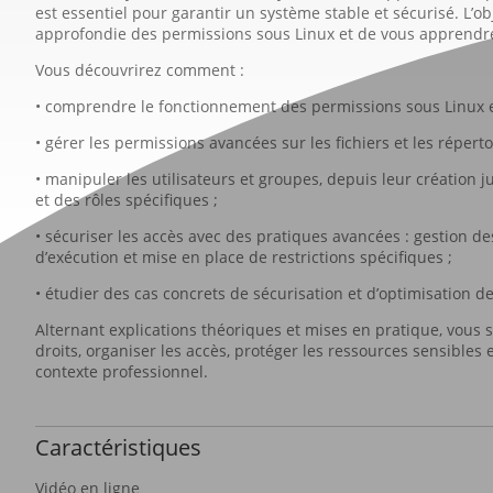
est essentiel pour garantir un système stable et sécurisé. L’
approfondie des permissions sous Linux et de vous apprendre 
Vous découvrirez comment :
• comprendre le fonctionnement des permissions sous Linux e
• gérer les permissions avancées sur les fichiers et les répertoi
• manipuler les utilisateurs et groupes, depuis leur création 
et des rôles spécifiques ;
• sécuriser les accès avec des pratiques avancées : gestion de
d’exécution et mise en place de restrictions spécifiques ;
• étudier des cas concrets de sécurisation et d’optimisation
Alternant explications théoriques et mises en pratique, vous s
droits, organiser les accès, protéger les ressources sensibles
contexte professionnel.
Caractéristiques
Vidéo en ligne