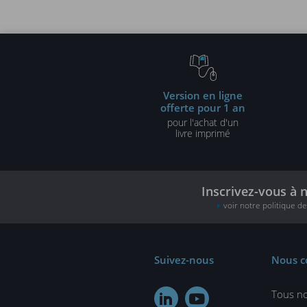
UML2 et PHP (3e 
évolutives
Version en ligne
offerte pour 1 an
pour l'achat d'un
livre imprimé
Inscrivez-vous à 
voir notre politique d
Suivez-nous
Nous c
Tous no

