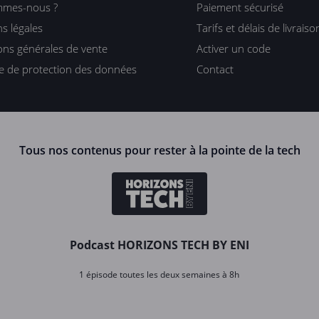
mmes-nous ?
Paiement sécurisé
s légales
Tarifs et délais de livraiso
ons générales de vente
Activer un code
ue de protection des données
Contact
Tous nos contenus pour rester à la pointe de la tech
Podcast HORIZONS TECH BY ENI
1 épisode toutes les deux semaines à 8h