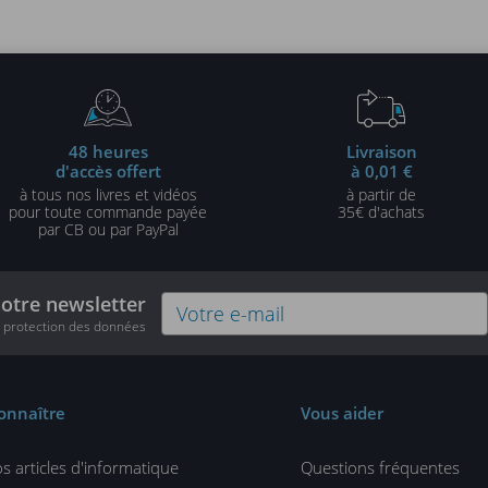
édition)
48 heures
Livraison
d'accès offert
à 0,01 €
à tous nos livres et vidéos
à partir de
pour toute commande payée
35€ d'achats
par CB ou par PayPal
notre newsletter
e protection des données
onnaître
Vous aider
s articles d'informatique
Questions fréquentes