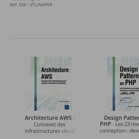
Ref. ENI : VTLINAPER
Architecture AWS
Design Patte
-
PHP
- Les 23 m
Concevez des
conception : des
infrastructures cloud
et solutions illu
robustes, sécurisées et