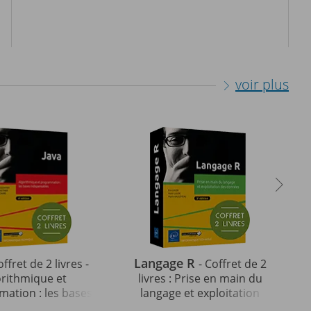
voir plus
Langage R
offret de 2 livres -
- Coffret de 2
orithmique et
livres : Prise en main du
ation : les bases
langage et exploitation
ables (4e édition)
des données (3e édition)