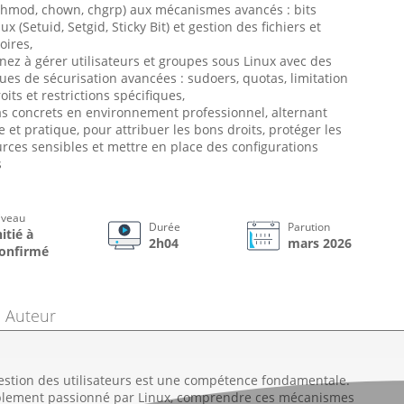
 chmod, chown, chgrp) aux mécanismes avancés : bits
ux (Setuid, Setgid, Sticky Bit) et gestion des fichiers et
oires,
ez à gérer utilisateurs et groupes sous Linux avec des
ues de sécurisation avancées : sudoers, quotas, limitation
oits et restrictions spécifiques,
s concrets en environnement professionnel, alternant
e et pratique, pour attribuer les bons droits, protéger les
rces sensibles et mettre en place des configurations
s
iveau
Durée
Parution
nitié à
2h04
mars 2026
onfirmé
Auteur
gestion des utilisateurs est une compétence fondamentale.
plement passionné par Linux, comprendre ces mécanismes