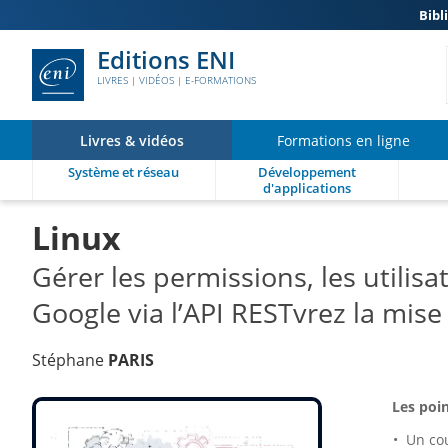
Bibl
Editions ENI
LIVRES | VIDÉOS | E-FORMATIONS
Livres & vidéos
Formations en ligne
Système et réseau
Développement
d'applications
Linux
Gérer les permissions, les utilis
Google via l’API RESTvrez la mise
Stéphane
PARIS
Les poin
Un co