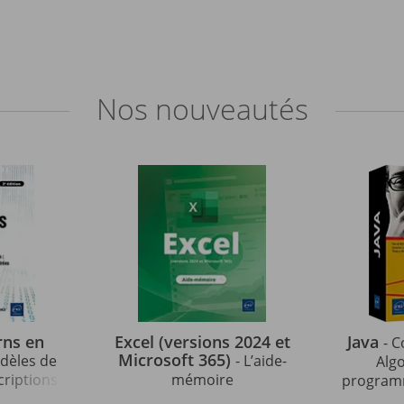
Nos
nouveautés
rns en
Excel (versions 2024 et
Java
- C
Microsoft 365)
odèles de
- L’aide-
Alg
criptions
mémoire
programm
strées en
indispens