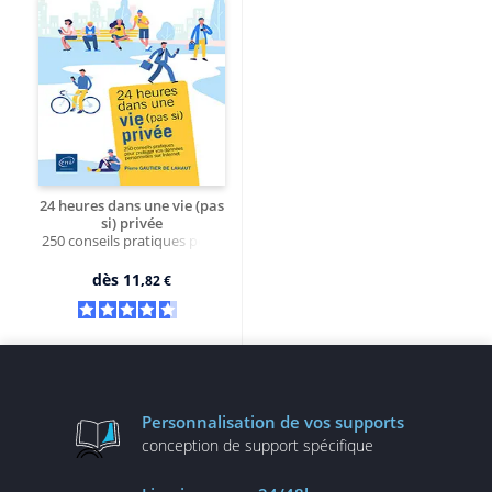
24 heures dans une vie (pas
si) privée
250 conseils pratiques pour
protéger vos données
personnelles sur Internet
dès
11,
82 €
Personnalisation
de vos supports
conception de
support spécifique