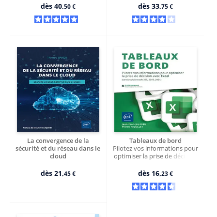
dès
40,
dès
33,
50 €
75 €
La convergence de la
Tableaux de bord
sécurité et du réseau dans le
Pilotez vos informations pour
cloud
optimiser la prise de décision
Secure Access Service Edge
avec Excel (versions Microsoft
(SASE)
365...)
dès
21,
dès
16,
45 €
23 €