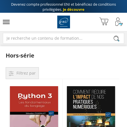
Devenez compte professionnel ENI
et bénéficiez de
conditions
privilégiées
.
Je découvre
Hors-série
Filtrez par