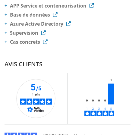
APP Service et conteneurisation
Base de données
Azure Active Directory
Supervision
Cas concrets
AVIS CLIENTS
1
5
/5
1 avis
0
0
0
0