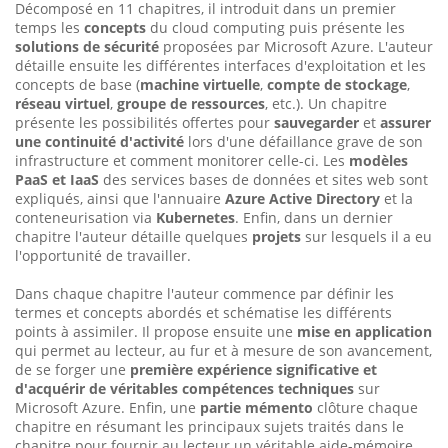
Décomposé en 11 chapitres, il introduit dans un premier
temps les
concepts
du cloud computing puis présente les
solutions de sécurité
proposées par Microsoft Azure. L'auteur
détaille ensuite les différentes interfaces d'exploitation et les
concepts de base (
machine virtuelle
,
compte de stockage
,
réseau virtuel
,
groupe de ressources
, etc.). Un chapitre
présente les possibilités offertes pour
sauvegarder
et
assurer
une continuité d'activité
lors d'une défaillance grave de son
infrastructure et comment monitorer celle-ci. Les
modèles
PaaS et IaaS
des services bases de données et sites web sont
expliqués, ainsi que l'annuaire
Azure Active Directory
et la
conteneurisation via
Kubernetes
. Enfin, dans un dernier
chapitre l'auteur détaille quelques
projets
sur lesquels il a eu
l'opportunité de travailler.
Dans chaque chapitre l'auteur commence par définir les
termes et concepts abordés et schématise les différents
points à assimiler. Il propose ensuite une
mise en application
qui permet au lecteur, au fur et à mesure de son avancement,
de se forger une
première expérience significative et
d'acquérir de véritables compétences techniques
sur
Microsoft Azure. Enfin, une
partie mémento
clôture chaque
chapitre en résumant les principaux sujets traités dans le
chapitre pour fournir au lecteur un véritable aide-mémoire.