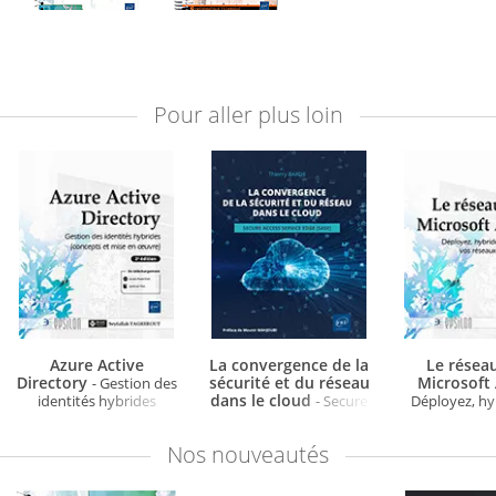
Pour aller plus loin
Azure Active
La convergence de la
Le résea
Directory
sécurité et du réseau
Microsoft
- Gestion des
dans le cloud
identités hybrides
- Secure
Déployez, hy
(concepts et mise en
Access Service Edge
sécurisez vo
œuvre) (2e édition)
(SASE)
dans le 
Nos
nouveautés