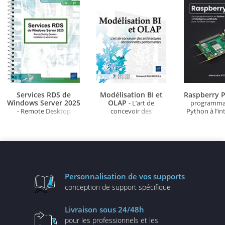
Services RDS de
Modélisation BI et
Raspberry P
Windows Server 2025
OLAP
- L’art de
programma
- Remote Desktop
concevoir des
Python à l’in
Services : installation et
architectures
artificielle po
administration
décisionnelles
d'ima
performantes
Personnalisation
de vos supports
conception de
support spécifique
Livraison
sous 24/48h
pour les professionnels
et les