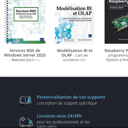
Services RDS de
Modélisation BI et
Raspberry P
Windows Server 2025
OLAP
- L’art de
programma
- Remote Desktop
concevoir des
Python à l’in
Services : installation et
architectures
artificielle po
administration
décisionnelles
d'ima
performantes
Personnalisation
de vos supports
conception de
support spécifique
Livraison
sous 24/48h
pour les professionnels
et les
particuliers