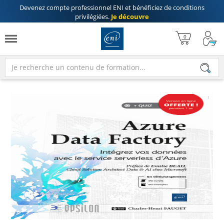
Devenez compte professionnel ENI
et bénéficiez de
conditions
privilégiées
.
Je découvre