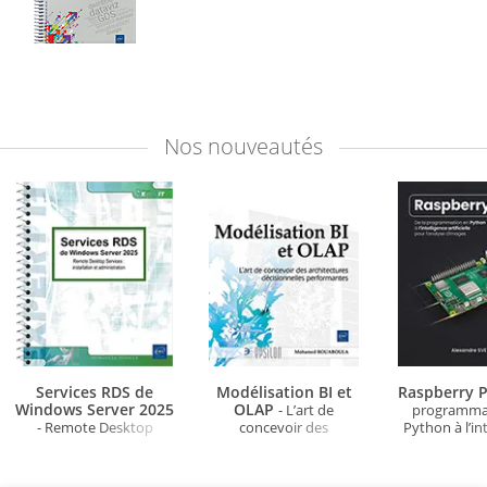
Nos
nouveautés
Services RDS de
Modélisation BI et
Raspberry P
Windows Server 2025
OLAP
- L’art de
programma
- Remote Desktop
concevoir des
Python à l’in
Services : installation et
architectures
artificielle po
administration
décisionnelles
d'ima
performantes