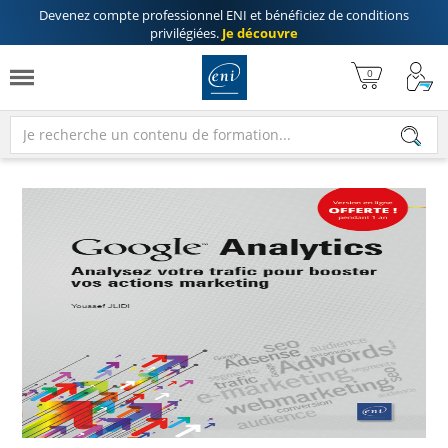
Devenez compte professionnel ENI
et bénéficiez de
conditions
privilégiées
.
Je découvre