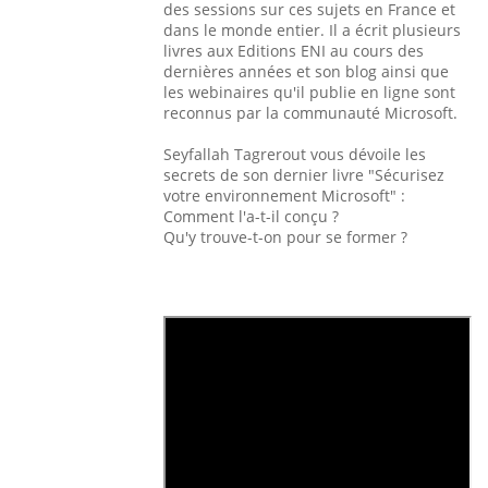
des sessions sur ces sujets en France et
dans le monde entier. Il a écrit plusieurs
livres aux Editions ENI au cours des
dernières années et son blog ainsi que
les webinaires qu'il publie en ligne sont
reconnus par la communauté Microsoft.
Seyfallah Tagrerout vous dévoile les
secrets de son dernier livre "Sécurisez
votre environnement Microsoft" :
Comment l'a-t-il conçu ?
Qu'y trouve-t-on pour se former ?