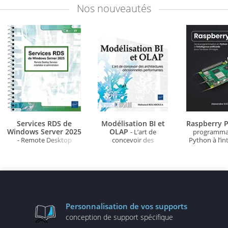
Nos
nouveautés
Services RDS de
Modélisation BI et
Raspberry P
Windows Server 2025
OLAP
- L’art de
programma
- Remote Desktop
concevoir des
Python à l’in
Services : installation et
architectures
artificielle po
administration
décisionnelles
d'ima
performantes
Personnalisation
de vos supports
conception de
support spécifique