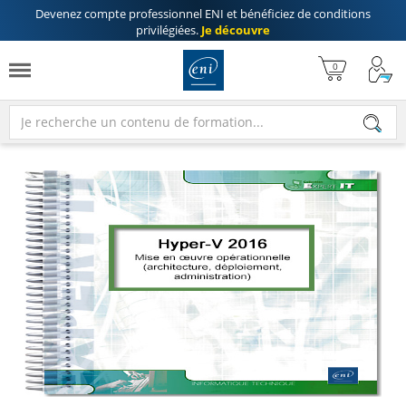
Devenez compte professionnel ENI
et bénéficiez de
conditions
privilégiées
.
Je découvre