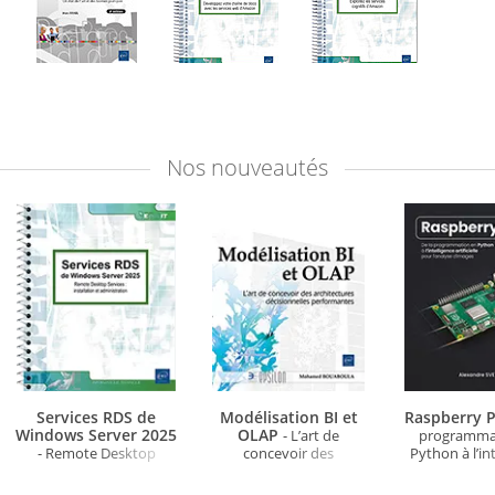
Nos
nouveautés
Services RDS de
Modélisation BI et
Raspberry P
Windows Server 2025
OLAP
- L’art de
programma
- Remote Desktop
concevoir des
Python à l’in
Services : installation et
architectures
artificielle po
administration
décisionnelles
d'ima