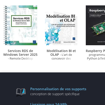
Services RDS de
Modélisation BI et
Raspberry P
Windows Server 2025
OLAP
- L’art de
programma
- Remote Desktop
concevoir des
Python à l’in
Services : installation et
architectures
artificielle po
administration
décisionnelles
d'ima
performantes
Personnalisation
de vos supports
conception de
support spécifique
Livraison
sous 24/48h