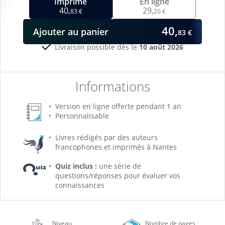
Imprimé
En ligne
40,
29,
83 €
20 €
40,
Ajouter
au panier
83 €
Livraison possible dès le
10 août 2026
Informations
Version en ligne offerte pendant 1 an
Personnalisable
Livres rédigés par des auteurs
francophones et imprimés à Nantes
Quiz inclus :
une série de
questions/réponses pour évaluer vos
connaissances
Niveau
Nombre de pages