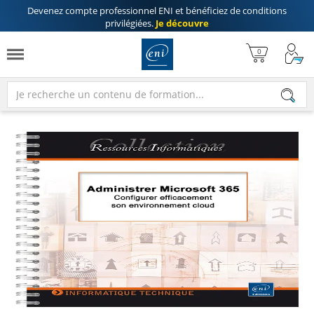
Devenez compte professionnel ENI
et bénéficiez de
conditions
privilégiées
.
Je découvre