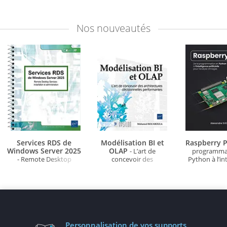
Nos
nouveautés
Services RDS de
Modélisation BI et
Raspberry P
Windows Server 2025
OLAP
- L’art de
programma
- Remote Desktop
concevoir des
Python à l’in
Services : installation et
architectures
artificielle po
administration
décisionnelles
d'ima
performantes
Personnalisation
de vos supports