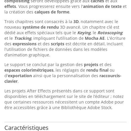
compositing
seront développées grâce aux
caches
et aux
effets
. Vous progresserez ensuite vers l'
animation de texte
et
la création des
calques de forme
.
Trois chapitres sont consacrés à la
3D
, notamment avec le
nouveau
système de rendu
3D avancé. Un chapitre clé est
dédié aux effets spéciaux tels que le
Keying
, le
Rotoscoping
et le
Tracking
, impliquant l’utilisation de
Mocha AE
. L'écriture
des
expressions
et des
scripts
est décrite en détail, incluant
l'utilisation de fichiers de données dans les modèles
d’animation graphique.
Le support se conclut par la gestion des
projets
et des
espaces colorimétriques
, les réglages de
rendu final
ou
d'
exportation
ainsi que la personnalisation des
raccourcis-
clavier
.
Les projets After Effects présentés dans ce support sont
disponibles en téléchargement sur le site de l’éditeur ; notez
que certaines ressources nécessitent un compte Adobe pour
être accessibles grâce à une Bibliothèque Adobe Stock.
Caractéristiques