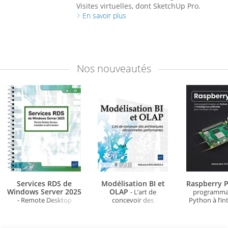
Visites virtuelles, dont SketchUp Pro.
En savoir plus
Nos
nouveautés
Services RDS de
Modélisation BI et
Raspberry P
Windows Server 2025
OLAP
- L’art de
programma
- Remote Desktop
concevoir des
Python à l’in
Services : installation et
architectures
artificielle po
administration
décisionnelles
d'ima
performantes