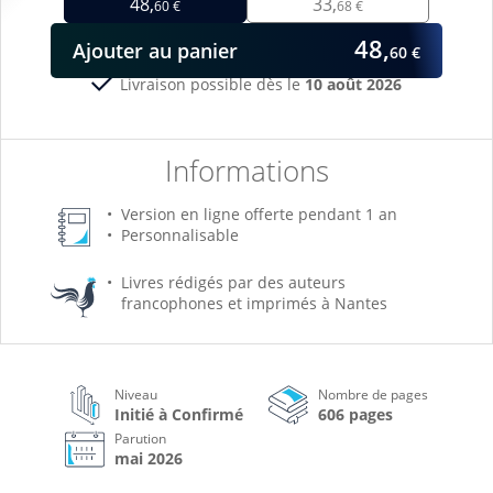
48,
33,
60 €
68 €
48,
Ajouter
au panier
60 €
Livraison possible dès le
10 août 2026
Informations
Version en ligne offerte pendant 1 an
Personnalisable
Livres rédigés par des auteurs
francophones et imprimés à Nantes
Niveau
Nombre de pages
Initié à Confirmé
606 pages
Parution
mai 2026