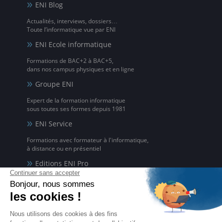
ENI Blog
Actualités, interviews, dossiers…
Toute l’informatique vue par ENI
ENI Ecole informatique
Formations de BAC+2 à BAC+5,
dans nos campus physiques et en ligne
Groupe ENI
Expert de la formation informatique
sous toutes ses formes depuis 1981
ENI Service
Formations avec formateur à l'informatique,
à distance ou en présentiel
Editions ENI Pro
Supports de cours
pour les organismes de formation
ENI elearning
La solution de formation à l'informatique en ligne,