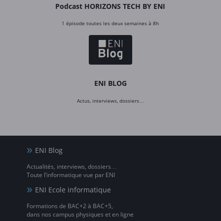
Podcast HORIZONS TECH BY ENI
1 épisode toutes les deux semaines à 8h
ENI BLOG
Actus, interviews, dossiers…
ENI Blog
Actualités, interviews, dossiers…
Toute l’informatique vue par ENI
ENI Ecole informatique
Formations de BAC+2 à BAC+5,
dans nos campus physiques et en ligne