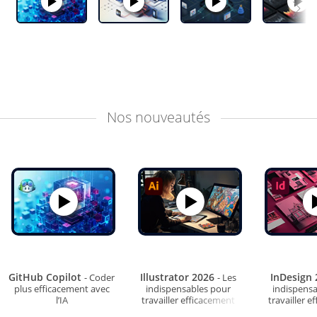
Nos
nouveautés
GitHub Copilot
Illustrator 2026
InDesign
- Coder
- Les
plus efficacement avec
indispensables pour
indispens
l’IA
travailler efficacement
travailler e