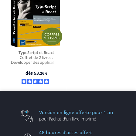
TypeScript et React
Coffret de 2 livres :
Développer des applications
web Front End en JavaScript
(2e édition)
dès
53,
26 €
Version en ligne
offerte pour 1 an
pour l'achat d'un
livre imprimé
48 heures
d'accès offert