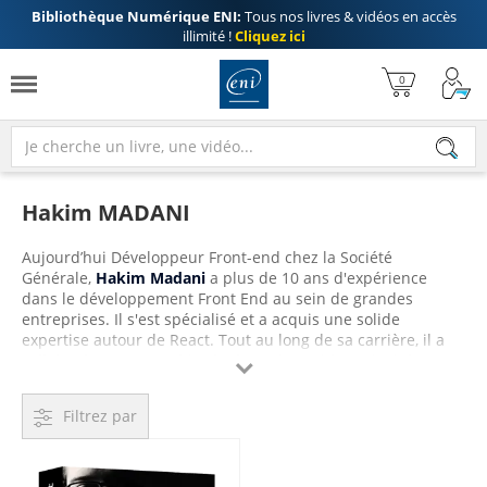
Bibliothèque Numérique ENI:
Tous nos livres & vidéos en accès
illimité !
Cliquez ici
Hakim MADANI
Aujourd’hui Développeur Front-end chez la Société
Générale,
Hakim Madani
a plus de 10 ans d'expérience
dans le développement Front End au sein de grandes
entreprises. Il s'est spécialisé et a acquis une solide
expertise autour de React. Tout au long de sa carrière, il a
collaboré sur une multitude de projets, aidant ainsi des

startups, PME et grandes structures à réaliser leurs produits
numériques. Aujourd'hui, désireux de partager son savoir et
Filtrez par
d'accompagner d'autres développeurs dans leur parcours, il
fait profiter le lecteur de toute son expertise sur React.