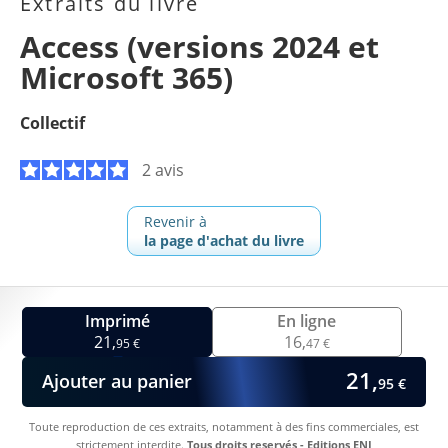
Extraits du livre
Access (versions 2024 et
Microsoft 365)
Collectif
2 avis
Revenir à
la page d'achat du livre
Imprimé
En ligne
21,
16,
95 €
47 €
21,
Ajouter au panier
95 €
Toute reproduction de ces extraits, notamment à des fins commerciales, est
strictement interdite.
Tous droits reservés - Editions ENI