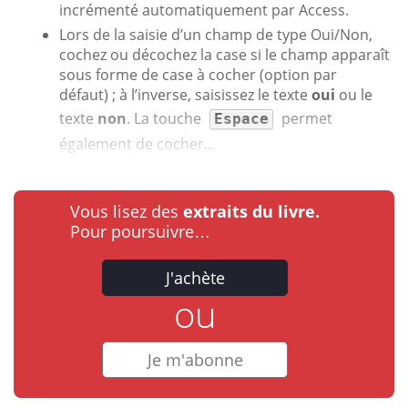
incrémenté automatiquement par Access.
Lors de la saisie d’un champ de type Oui/Non,
cochez ou décochez la case si le champ apparaît
sous forme de case à cocher (option par
défaut) ; à l’inverse, saisissez le texte
oui
ou le
texte
non
. La touche
permet
Espace
également de cocher...
Vous lisez des
extraits du livre.
Pour poursuivre…
J'achète
ou
Je m'abonne