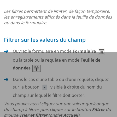
Les filtres permettent de limiter, de façon temporaire,
les enregistrements affichés dans la feuille de données
ou dans le formulaire.
Filtrer sur les valeurs du champ
Ouvrez le formulaire en mode
Formulaire
ou la table ou la requête en mode
Feuille de
données
.
Dans le cas d’une table ou d’une requête, cliquez
sur le bouton
visible à droite du nom du
champ sur lequel le filtre doit porter.
Vous pouvez aussi cliquer sur une valeur quelconque
du champ à filtrer puis cliquer sur le bouton
Filtrer
du
groupe
Trier et filtrer
(onglet
Accueil
).