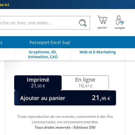
z ici
ls
Passeport Excel Sup’
Graphisme, 3D,
Web et E-Marketing
Animation, CAO
Imprimé
En ligne
21,
16,
95 €
47 €
21,
Ajouter au panier
95 €
Toute reproduction de ces extraits, notamment à des fins
commerciales, est strictement interdite.
Tous droits reservés - Editions ENI