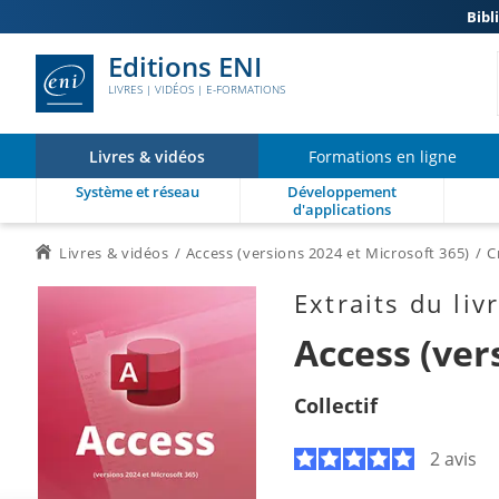
Bibl
Editions ENI
LIVRES | VIDÉOS | E-FORMATIONS
Livres & vidéos
Formations en ligne
Système et réseau
Développement
d'applications
Livres & vidéos
Access (versions 2024 et Microsoft 365)
C
Extraits du liv
Access (ver
Collectif
2 avis