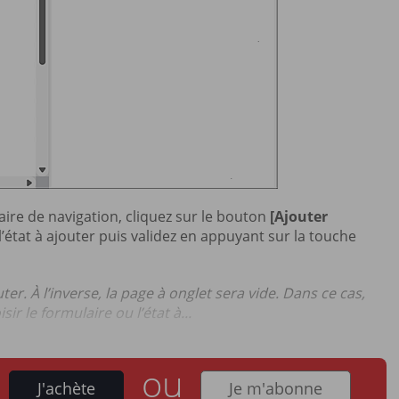
ire de navigation, cliquez sur le bouton
[Ajouter
l’état à ajouter puis validez en appuyant sur la touche
uter. À l’inverse, la page à onglet sera vide. Dans ce cas,
ir le formulaire ou l’état à...
ou
J'achète
Je m'abonne