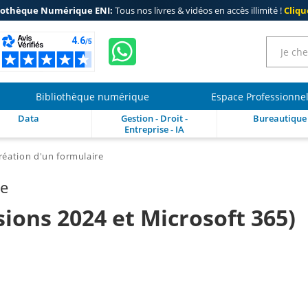
iothèque Numérique ENI:
Tous nos livres & vidéos en accès illimité !
Clique
Bibliothèque numérique
Espace Professionne
Data
Gestion - Droit -
Bureautique
Entreprise - IA
réation d'un formulaire
re
sions 2024 et Microsoft 365)