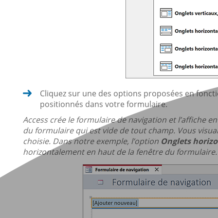
Cliquez sur une des options proposées en fonctio
positionnés dans votre formulaire.
Access crée le formulaire de navigation et l’affiche 
du formulaire qui est vide de tout champ. Vous visual
choisie. Dans notre exemple, l’option
Onglets horiz
horizontalement en haut de la fenêtre du formulaire.