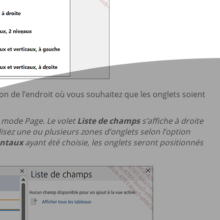
n de l’endroit où vous souhaitez que les onglets soient
en mode Page. Le volet
Liste de champs
s’affiche à droite
isez une ou plusieurs zones d’onglets selon l’option
ontaux
ayant été choisie, les onglets seront positionnés