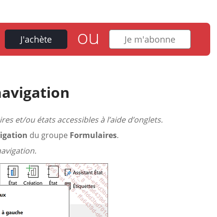
ou
J'achète
Je m'abonne
navigation
es et/ou états accessibles à l’aide d’onglets.
igation
du groupe
Formulaires
.
navigation.