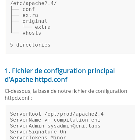
/etc/apache
2.
4
/  

├── conf  

├── extra  

├── original  

│   └── extra  

└── vhosts  

5
 directories

1. Fichier de configuration principal
d’Apache httpd.conf
Ci-dessous, la base de notre fichier de configuration
httpd.conf :
ServerRoot /opt/prod/apache2.4  

ServerName vm-compilation-eni  

ServerAdmin sysadmin@eni.labs  

ServerSignature On  

ServerTokens Minor  
