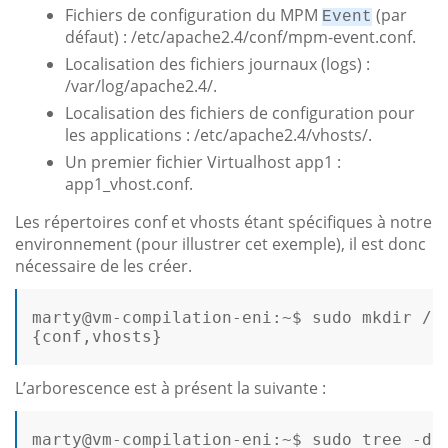
Fichiers de configuration du MPM
(par
Event
défaut) : /etc/apache2.4/conf/mpm-event.conf.
Localisation des fichiers journaux (logs) :
/var/log/apache2.4/.
Localisation des fichiers de configuration pour
les applications : /etc/apache2.4/vhosts/.
Un premier fichier Virtualhost app1 :
app1_vhost.conf.
Les répertoires conf et vhosts étant spécifiques à notre
environnement (pour illustrer cet exemple), il est donc
nécessaire de les créer.
marty@vm-compilation-eni:~$ sudo 
mkdir
 /e
{conf,vhosts}

L’arborescence est à présent la suivante :
marty
@vm
-compilation-
eni:
~
$ 
sudo tree -d 