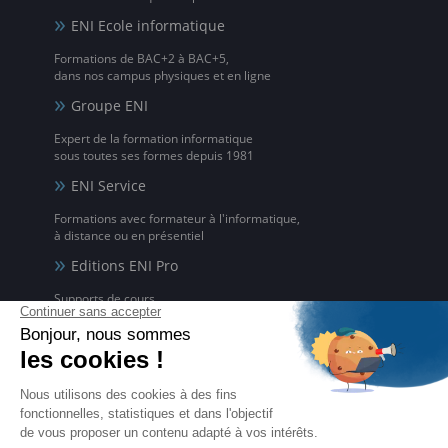
ENI Ecole informatique
Formations de BAC+2 à BAC+5,
dans nos campus physiques et en ligne
Groupe ENI
Expert de la formation informatique
sous toutes ses formes depuis 1981
ENI Service
Formations avec formateur à l'informatique,
à distance ou en présentiel
Editions ENI Pro
Supports de cours
pour les organismes de formation
ENI elearning
La solution de formation à l'informatique en ligne,
disponible en 5 langues
Certifications ENI