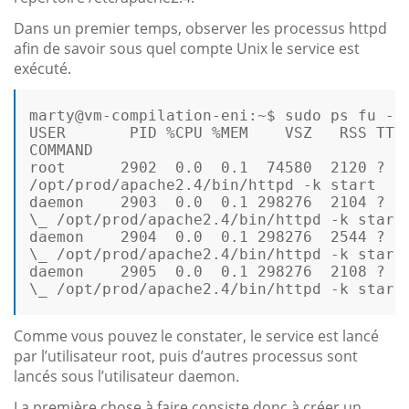
Dans un premier temps, observer les processus httpd
afin de savoir sous quel compte Unix le service est
exécuté.
marty@vm-compilation-eni:~$ sudo ps fu -C 
USER       PID %CPU %MEM    VSZ   RSS TTY 
COMMAND 

root      2902  0.0  0.1  74580  2120 ?   
/opt/prod/apache2.4/bin/httpd -k start  

daemon    2903  0.0  0.1 298276  2104 ?   
\_ /opt/prod/apache2.4/bin/httpd -k start 
daemon    2904  0.0  0.1 298276  2544 ?   
\_ /opt/prod/apache2.4/bin/httpd -k start 
daemon    2905  0.0  0.1 298276  2108 ?   
\_ /opt/prod/apache2.4/bin/httpd -k start 
Comme vous pouvez le constater, le service est lancé
par l’utilisateur root, puis d’autres processus sont
lancés sous l’utilisateur daemon.
La première chose à faire consiste donc à créer un