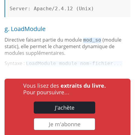
Server: Apache/2.4.12 (Unix)
g. LoadModule
Directive faisant partie du module
(module
mod_so
static), elle permet le chargement dynamique de
modules supplémentaires.
Syntaxe :
LoadModule module nom-fichier...
Vous lisez des
extraits du livre.
Pour poursuivre…
J'achète
Je m'abonne