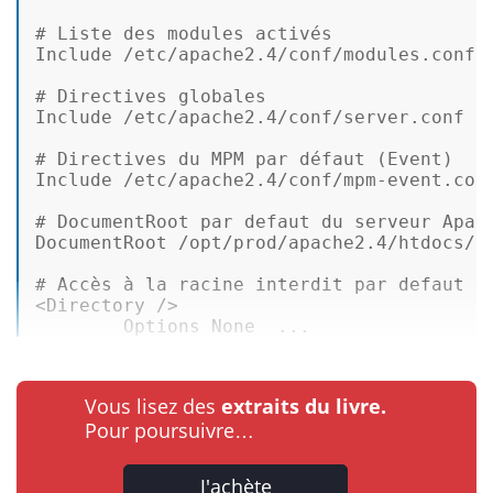
# Liste des modules activés  
Include /etc/apache2.4/conf/modules.conf  
# Directives globales  
Include /etc/apache2.4/conf/server.conf  

# Directives du MPM par défaut (Event)  
Include /etc/apache2.4/conf/mpm-event.conf
# DocumentRoot par defaut du serveur Apac
DocumentRoot /opt/prod/apache2.4/htdocs/  
# Accès à la racine interdit par defaut  
<Directory />  

        Options None  ...
Vous lisez des
extraits du livre.
Pour poursuivre…
J'achète