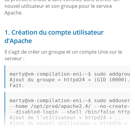
nouvel utilisateur et son groupe pour le service
Apache.
1. Création du compte utilisateur
d’Apache
Il s’agit de créer un groupe et un compte Unix sur le
serveur :
marty
@vm
-compilation-
eni:
~
$ 
sudo addgroup
Ajout
 du groupe « httpd24 » (
GID
10000
Fait
.  
marty
@vm
-
compilation
-
eni:
~
$ sudo adduser 
--home /opt/prod/apache2.4/ --no-create-h
--disabled-login --shell /bin/false httpd
Ajout de l
'utilisateur « httpd24 » ...  

Ajout du nouvel utilisateur « httpd24 » (