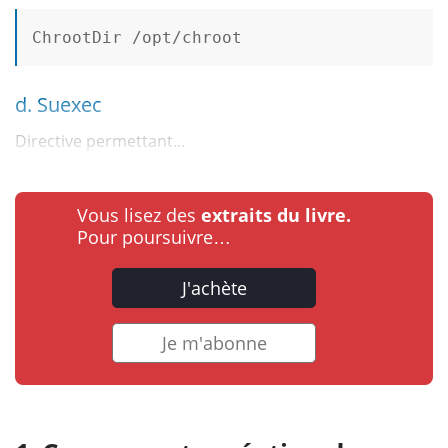
ChrootDir /opt/chroot

d. Suexec
Directive permettant...
Vous lisez des
extraits du livre.
Pour poursuivre…
J'achète
Je m'abonne