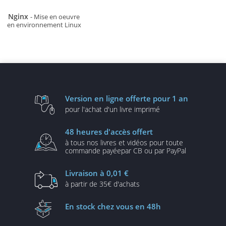
Nginx
- Mise en oeuvre
en environnement Linux
Version en ligne
offerte pour 1 an
pour l'achat d'un
livre imprimé
48 heures
d'accès offert
à tous nos livres et vidéos
pour toute
commande payée
par CB ou par PayPal
Livraison
à 0,01 €
à partir de
35€ d'achats
En stock
chez vous en 48h