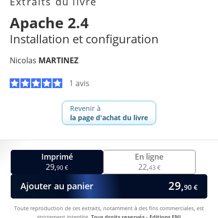
Extraits du livre
Apache 2.4
Installation et configuration
Nicolas
MARTINEZ
1 avis
Revenir à
la page d'achat du livre
Imprimé
En ligne
29,
22,
90 €
43 €
29,
Ajouter au panier
90 €
Toute reproduction de ces extraits, notamment à des fins commerciales, est
strictement interdite.
Tous droits reservés - Editions ENI