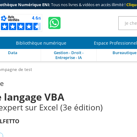
iothèque Numérique ENI:
Tous nos livres & vidéos en accès illimité !
Clique
Bibliothèque numérique
Espace Professionne
Data
Gestion - Droit -
Bureautique
Entreprise - IA
ampagne de test
re
e langage VBA
xpert sur Excel (3e édition)
LFETTO