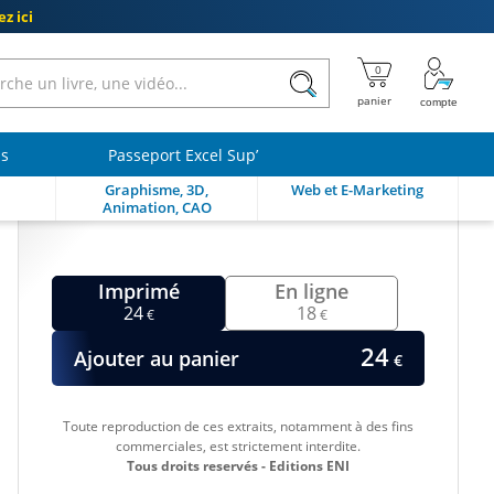
z ici
ls
Passeport Excel Sup’
Graphisme, 3D,
Web et E-Marketing
Animation, CAO
Imprimé
En ligne
24
18
€
€
24
Ajouter au panier
€
Toute reproduction de ces extraits, notamment à des fins
commerciales, est strictement interdite.
Tous droits reservés - Editions ENI