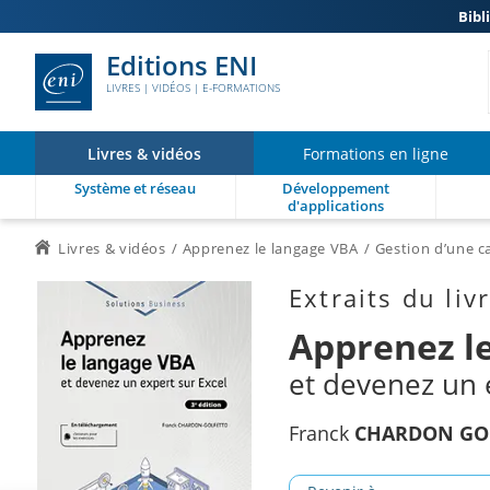
Bibl
Editions ENI
LIVRES | VIDÉOS | E-FORMATIONS
Livres & vidéos
Formations en ligne
Système et réseau
Développement
d'applications
Livres & vidéos
Apprenez le langage VBA
Gestion d’une c
Extraits du liv
Apprenez l
et devenez un e
Franck
CHARDON GO