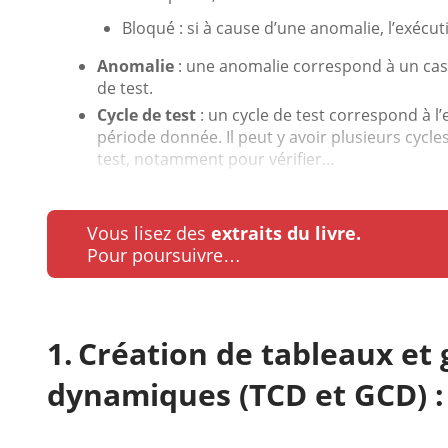
Bloqué : si à cause d’une anomalie, l’exécuti
Anomalie
: une anomalie correspond à un cas 
de test.
Cycle de test
: un cycle de test correspond à 
période donnée. Il peut y avoir plusieurs cycl
test, notamment pour vérifier...
Vous lisez des
extraits du livre.
Pour poursuivre…
Création de tableaux et 
dynamiques (TCD et GCD) :