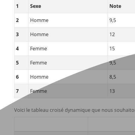
1
Sexe
Note
2
Homme
9,5
3
Homme
12
4
Femme
15
5
Femme
9,5
6
Homme
8,5
7
Femme
13
Voici le tableau croisé dynamique que nous souhaiton