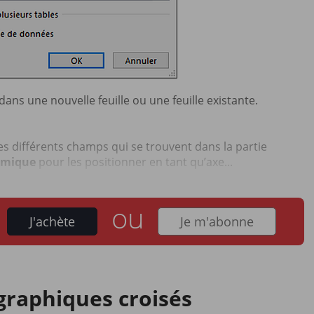
dans une nouvelle feuille ou une feuille existante.
es différents champs qui se trouvent dans la partie
amique
pour les positionner en tant qu’axe...
ou
J'achète
Je m'abonne
graphiques croisés