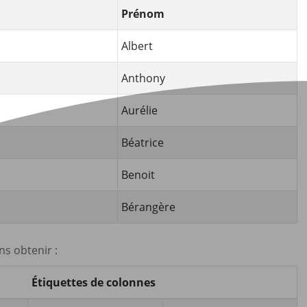
Prénom
Albert
Anthony
Aurélie
Béatrice
Benoit
Bérangère
s obtenir :
Étiquettes de colonnes