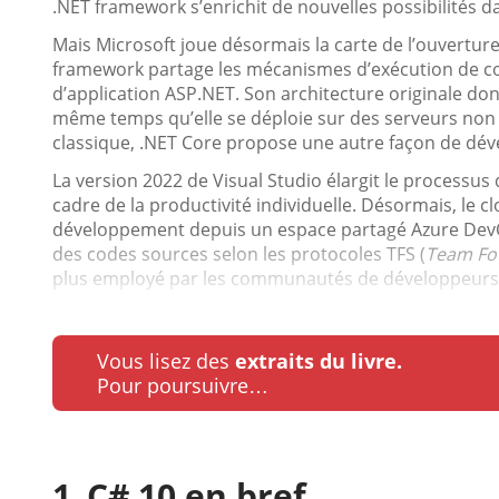
.NET framework s’enrichit de nouvelles possibilités da
Mais Microsoft joue désormais la carte de l’ouvertur
framework partage les mécanismes d’exécution de co
d’application ASP.NET. Son architecture originale do
même temps qu’elle se déploie sur des serveurs no
classique, .NET Core propose une autre façon de dév
La version 2022 de Visual Studio élargit le processu
cadre de la productivité individuelle. Désormais, le cl
développement depuis un espace partagé Azure DevOp
des codes sources selon les protocoles TFS (
Team Fo
plus employé par les communautés de développeurs..
Vous lisez des
extraits du livre.
Pour poursuivre…
C# 10 en bref