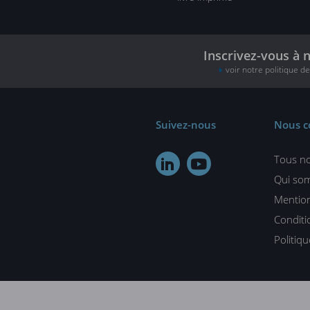
Inscrivez-vous à 
voir notre politique d
Suivez-nous
Nous c
Tous no


Qui so
Mention
Conditi
Politiq