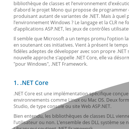
bibliothèque de classes et l’environnement d’exécutio
d’abord le projet Mono qui propose de programmer en 
produisant autant de variantes de .NET. Mais à quel p
l’environnement Windows ? Le langage et la CLR ne fon
d’applications ASP.NET, les jeux de contrôles utilisa
Il semble que Microsoft a un temps promu l’option 
en soutenant ces initiatives. Vient à présent le temps
fidèles adeptes de développer avec son propre .NET 
nouvelle approche s’appelle .NET Core, elle va désorm
"pour Windows", .NET Framework.
1. .NET Core
.NET Core est une implémentation spécifique conçue 
environnements comme Linux ou Mac OS. Deux format
Studio, de type console ou site Web ASP.NET.
Bien entendu, les bibliothèques de classes DLL vienne
l’utilisateur ou non. L’ensemble des DLL système se n
Library qui soutient .NET Framework.