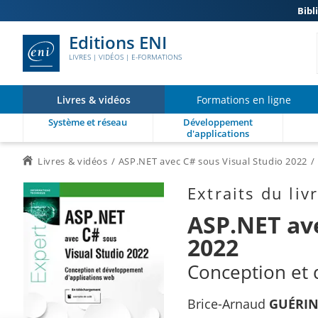
Bibl
Editions ENI
LIVRES | VIDÉOS | E-FORMATIONS
Livres & vidéos
Formations en ligne
Système et réseau
Développement
d'applications
Livres & vidéos
ASP.NET avec C# sous Visual Studio 2022
Extraits du liv
ASP.NET ave
2022
Conception et 
Brice-Arnaud
GUÉRI