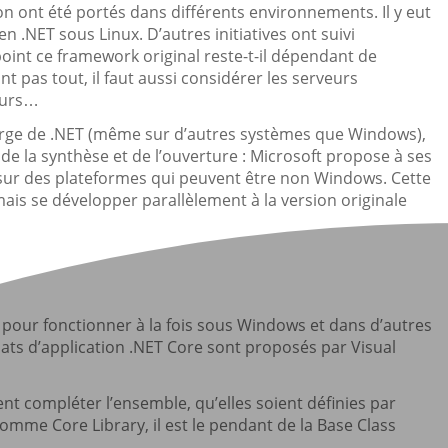
n ont été portés dans différents environnements. Il y eut
.NET sous Linux. D’autres initiatives ont suivi
oint ce framework original reste-t-il dépendant de
t pas tout, il faut aussi considérer les serveurs
teurs…
large de .NET (même sur d’autres systèmes que Windows),
 de la synthèse et de l’ouverture : Microsoft propose à ses
sur des plateformes qui peuvent être non Windows. Cette
ais se développer parallèlement à la version originale
pour fonctionner à la fois sous Windows et dans d’autres
s d’application .NET Core sont proposés par Visual
nt compléter l’ensemble, qu’elles soient définies par
omme Core Library, il est le pendant de la Base Class