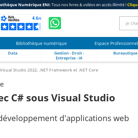
iothèque Numérique ENI:
Tous nos livres & vidéos en accès illimité !
Clique
Bibliothèque numérique
Espace Professionne
Data
Gestion - Droit -
Bureautique
Entreprise - IA
Visual Studio 2022, .NET Framework et .NET Core
re
c C# sous Visual Studio
développement d'applications web
N