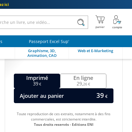
z ici
ls
Passeport Excel Sup’
Graphisme, 3D,
Web et E-Marketing
Animation, CAO
Imprimé
En ligne
39
29,
€
26 €
39
Ajouter au panier
€
Toute reproduction de ces extraits, notamment à des fins
commerciales, est strictement interdite.
Tous droits reservés - Editions ENI