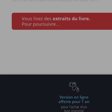
Les interfaces des bibliothèques de base sont...
Vous lisez des
extraits du livre.
Pour poursuivre…
Version en ligne
offerte pour 1 an
pour l'achat d'un
livre imprimé