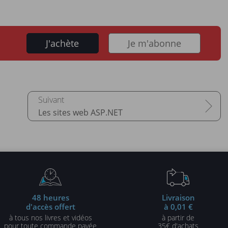
J'achète
Je m'abonne
Les sites web ASP.NET
48 heures
Livraison
d'accès offert
à 0,01 €
à tous nos livres et vidéos
à partir de
pour toute commande payée
35€ d'achats