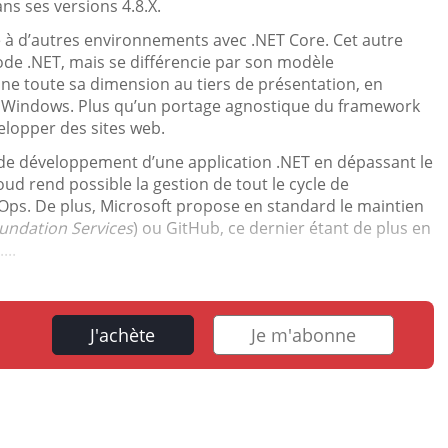
ns ses versions 4.8.X.
e à d’autres environnements avec .NET Core. Cet autre
de .NET, mais se différencie par son modèle
nne toute sa dimension au tiers de présentation, en
n Windows. Plus qu’un portage agnostique du framework
elopper des sites web.
s de développement d’une application .NET en dépassant le
oud rend possible la gestion de tout le cycle de
s. De plus, Microsoft propose en standard le maintien
undation Services
) ou GitHub, ce dernier étant de plus en
..
J'achète
Je m'abonne