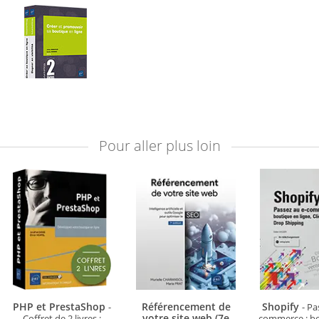
Pour aller plus loin
PHP et PrestaShop
Référencement de
Shopify
-
- Pa
votre site web (7e
Coffret de 2 livres :
commerce : b