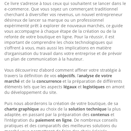
Ce livre s’adresse à tous ceux qui souhaitent se lancer dans le
e-commerce. Que vous soyez un commerçant traditionnel
cher­chant à diversifier vos revenus, un nouvel entrepreneur
désireux de lancer sa marque ou un profes­sionnel
expérimenté prêt à explo­rer de nouveaux marchés, ce guide
vous accompagne à chaque étape de la création ou de la
refonte de votre boutique en ligne. Pour la réussir, il est
important de com­prendre les choix technologiques qui
s’offrent à vous, mais aussi les implications en matière
d’organisation du travail dans votre entre­prise et de prévoir
un plan de communication à la hauteur.
Vous découvrirez d’abord comment affiner votre stratégie à
travers la définition de vos
objectifs
, l’
analyse de votre
marché
et de la
concurrence
et la préparation de différents
éléments tels que les aspects
légaux
et
logistiques
en amont
du développement du site.
Puis nous aborderons la création de votre boutique, de sa
charte graphique
au choix de la
solution technique
la plus
adaptée, en passant par la préparation des
contenus
et
l’intégration du
paie­ment en ligne
. De nombreux conseils
pratiques et des comparatifs des meilleures solutions du