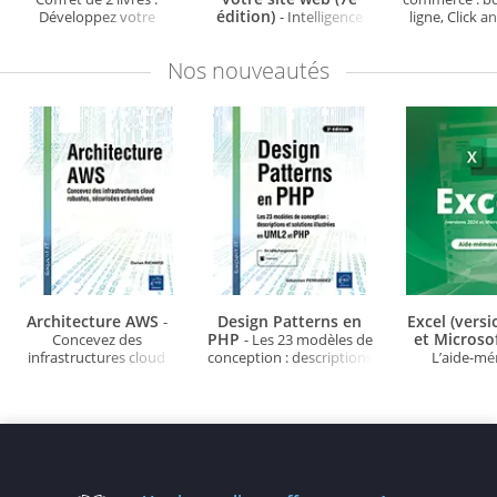
édition)
Développez votre
- Intelligence
ligne, Click a
boutique en ligne
artificielle et outils
Drop Shi
Google pour optimiser le
Nos
nouveautés
SEO
Architecture AWS
Design Patterns en
Excel (vers
-
PHP
et Microso
Concevez des
- Les 23 modèles de
infrastructures cloud
conception : descriptions
L’aide-m
robustes, sécurisées et
et solutions illustrées en
évolutives
UML2 et PHP (3e édition)