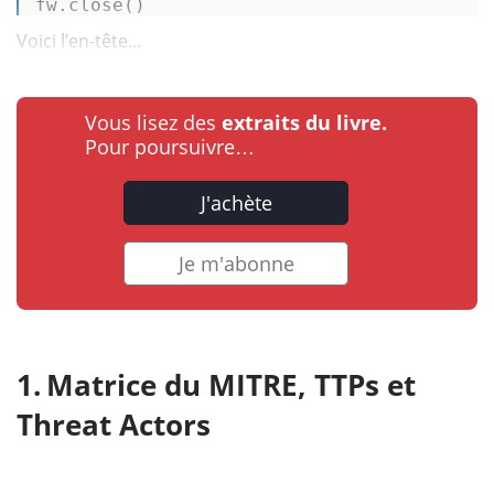
fw.close() 
Voici l’en-tête...
Vous lisez des
extraits du livre.
Pour poursuivre…
J'achète
Je m'abonne
Matrice du MITRE, TTPs et
Threat Actors