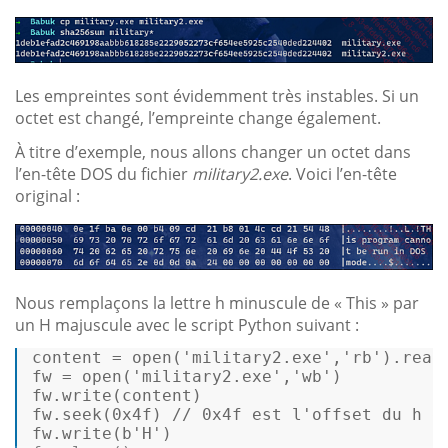
Les empreintes sont évidemment très instables. Si un
octet est changé, l’empreinte change également.
À titre d’exemple, nous allons changer un octet dans
l’en-tête DOS du fichier
military2.exe
. Voici l’en-tête
original :
Nous remplaçons la lettre h minuscule de « This » par
un H majuscule avec le script Python suivant :
content = 
open
(
'military2.exe'
,
'rb'
).read(
fw = 
open
(
'military2.exe'
,
'wb'
) 

fw.write(content) 

fw.seek(
0x4f
) 
// 0x4f est l'offset du h d
fw.write(b
'H'
) 
