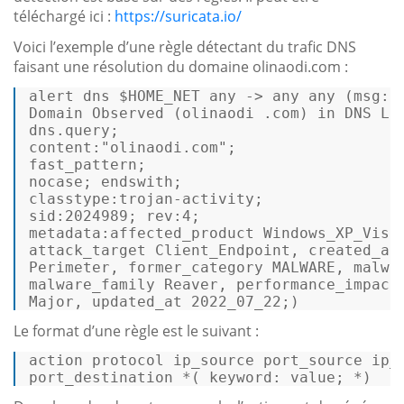
téléchargé ici :
https://suricata.io/
Voici l’exemple d’une règle détectant du trafic DNS
faisant une résolution du domaine olinaodi.com :
alert dns 
$HOME_NET
 any -> any 
any
 (
msg
:
"
Domain Observed (olinaodi .com) in DNS Lo
content
:
"olinaodi.com"
; 

fast_pattern; 

classtype
sid
:
2024989
; 
rev
:
4
metadata
:affected_product Windows_XP_Vista
attack_target Client_Endpoint, created_at
Perimeter, former_category MALWARE, malwar
malware_family Reaver, performance_impact 
Major, updated_at 
2022_07_22
;) 
Le format d’une règle est le suivant :
action protocol ip_source port_source ip_d
port_destination *( keyword: value; *) 