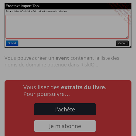
Vous pouvez créer un
event
contenant la liste des
noms de domaine obtenue dans RiskIQ...
Vous lisez des
extraits du livre.
Pour poursuivre…
J'achète
Je m'abonne