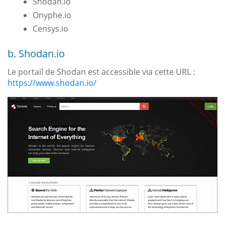
Shodan.io
Onyphe.io
Censys.io
b. Shodan.io
Le portail de Shodan est accessible via cette URL :
https://www.shodan.io/