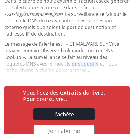
Dans le cadre de notre exemple, l’action est de générer
une alerte qui sera inscrite dans le fichier
/var/log/suricata/eve.json
. La surveillance se fait sur le
protocole DNS du réseau interne vers le réseau
externe quels que soient le port de destination et
l’adresse IP de destination.
Le message de l’alerte est : « ET MALWARE SunOrcal
Reaver Domain Observed (olinaodi .com) in DNS
Lookup ». La surveillance se fait au niveau des
requêtes DNS avec le mot-clé
et nous
dns.query
recherchons la chaîne de caractères...
Vous lisez des
extraits du livre.
Pour poursuivre…
J'achète
Je m'abonne