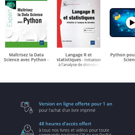
Maîtrisez la Data
Langage R et
Python pour
Science avec Python
statistiques
Scien
-
- Initiation
à l'analyse de données
Version en ligne
offerte pour 1 an
pour l'achat d'un
livre imprimé
48 heures
d'accès offert
à tous nos livres et vidéos
pour toute
commande payée
par CB ou par PayPal