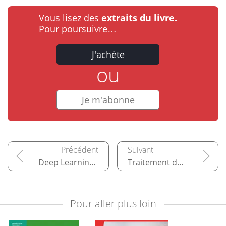
Vous lisez des
extraits du livre.
Pour poursuivre…
J'achète
ou
Je m'abonne
Deep Learning avec PyTorch ou Keras/TensorFlow
Traitement du langage naturel - NLP
Pour aller plus loin