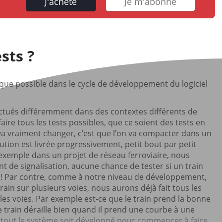
J'achète
Je m'abonne
ests ?
 que possible dans le cycle de développement du logiciel
fectués différemment dans des contextes différents de
faire tous les tests possibles, que ce soient des tests en
 va vraiment changer, c’est que l’on va compacter dans un
ution est livrée progressivement, petit bout par petit
r exemple dans un projet de réseau ferroviaire, nous
nt de signalisation, aucune chance de tester si un train
ion ! Par contre, comme à notre niveau de développement,
ain sur plusieurs voies, nous aurons déjà fait tous les
 les voies. Par exemple est-ce que le train prend la bonne
e train déraille bien quand il prend une courbe à une
ue tout le système soit développé pour commencer à faire