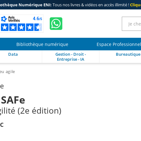
iothèque Numérique ENI:
Tous nos livres & vidéos en accès illimité !
Clique
Bibliothèque numérique
Espace Professionne
Data
Gestion - Droit -
Bureautique
Entreprise - IA
eu agile
re
 SAFe
lité (2e édition)
IC