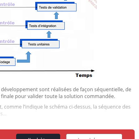
e développement sont réalisées de façon séquentielle, de
pe finale pour valider toute la solution commandée.
, comme l’indique le schéma ci-dessus, la séquence des
...