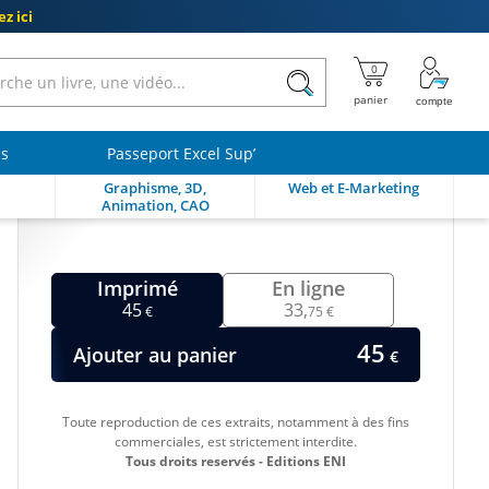
z ici
ls
Passeport Excel Sup’
Graphisme, 3D,
Web et E-Marketing
Animation, CAO
Imprimé
En ligne
45
33,
€
75 €
45
Ajouter au panier
€
Toute reproduction de ces extraits, notamment à des fins
commerciales, est strictement interdite.
Tous droits reservés - Editions ENI