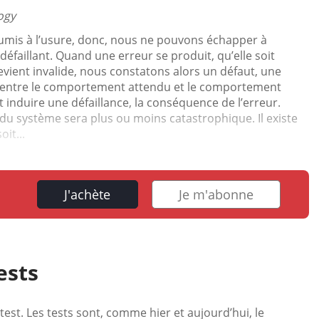
ogy
umis à l’usure, donc, nous ne pouvons échapper à
e défaillant. Quand une erreur se produit, qu’elle soit
evient invalide, nous constatons alors un défaut, une
nce entre le comportement attendu et le comportement
 induire une défaillance, la conséquence de l’erreur.
ce du système sera plus ou moins catastrophique. Il existe
it...
J'achète
Je m'abonne
ests
 test. Les tests sont, comme hier et aujourd’hui, le