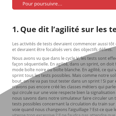
Pour poursuivre…
Que dit l’agilité sur les t
Les activités de tests devraient commencer aussi tôt
et devraient être focalisés vers des objectifs définis.
Nous avons vu que dans le cycle V, les tests sont ef
façon séquentielle. En agilité, dans un sprint, on doit 
mode boîte noire ou boîte blanche. En agilité, ce qui
sprint tous les tests possibles. Mais comme notre sol
bout, on ne va pas tout tester dans un sprint ! Si pa
n’avons pas encore créé les classes métiers qui parle
qui circule sur une voie respecte bien la signalisat
nous savons dans notre simulateur faire circuler un tr
tests possibles concernant la circulation du train sur
voie quand nous changeons l’aiguillage ? Est-ce que l
vitesse trop excessive ? Il ne faudra pas attendre q