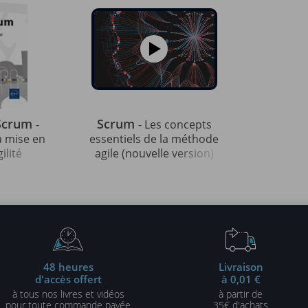
 Scrum
Scrum
-
- Les concepts
a mise en
essentiels de la méthode
ilité
agile (nouvelle version)
48 heures
Livraison
d'accès offert
à 0,01 €
à tous nos livres et vidéos
à partir de
pour toute commande payée
35€ d'achats