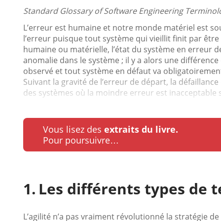
Standard Glossary of Software Engineering Terminol
L’erreur est humaine et notre monde matériel est so
l’erreur puisque tout système qui vieillit finit par êtr
humaine ou matérielle, l’état du système en erreur d
anomalie dans le système ; il y a alors une différe
observé et tout système en défaut va obligatoirement
Suivant la gravité de l’erreur de départ, la défaillan
des systèmes où la moindre erreur est inacceptable so
Vous lisez des
extraits du livre.
Pour poursuivre…
Les différents types de t
L’agilité n’a pas vraiment révolutionné la stratégie de