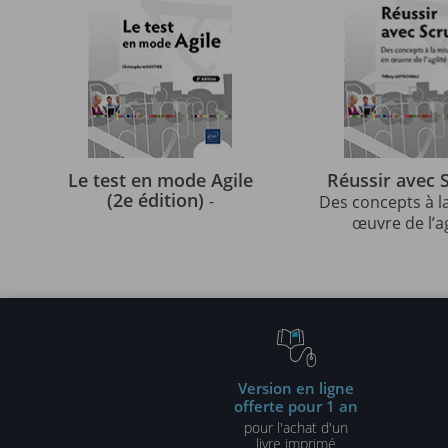
Le test en mode Agile
Réussir avec
(2e édition)
-
Des concepts à l
œuvre de l’ag
Version en ligne
offerte pour 1 an
pour l'achat d'un
livre imprimé