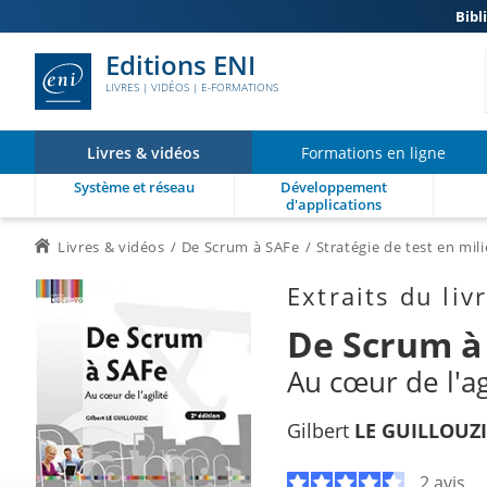
Bibl
Editions ENI
LIVRES | VIDÉOS | E-FORMATIONS
Livres & vidéos
Formations en ligne
Système et réseau
Développement
d'applications
Livres & vidéos
De Scrum à SAFe
Stratégie de test en mili
Extraits du liv
De Scrum à
Au cœur de l'agi
Gilbert
LE GUILLOUZ
2 avis