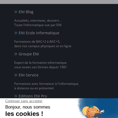
ENI Blog
Actualités, interviews, dossiers…
Toute l’informatique vue par ENI
ENI Ecole informatique
Formations de BAC+2 à BAC+5,
dans nos campus physiques et en ligne
Groupe ENI
Expert de la formation informatique
sous toutes ses formes depuis 1981
ENI Service
Formations avec formateur à l'informatique,
à distance ou en présentiel
Editions ENI Pro
Supports de cours
pour les organismes de formation
ENI elearning