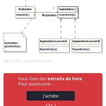
Figure 9.2 - Implémentation...
Vous lisez des
extraits du livre.
Pour poursuivre…
J'achète
ou