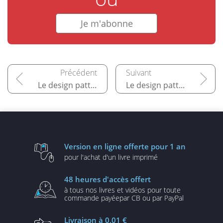
Je m'abonne
Le design pattern Singleton
Le design pattern Adapter
Version en ligne
offerte pour 1 an
pour l'achat d'un
livre imprimé
48 heures
d'accès offert
à tous nos livres et vidéos
pour toute
commande payée
par CB ou par PayPal
Livraison
à 0,01 €